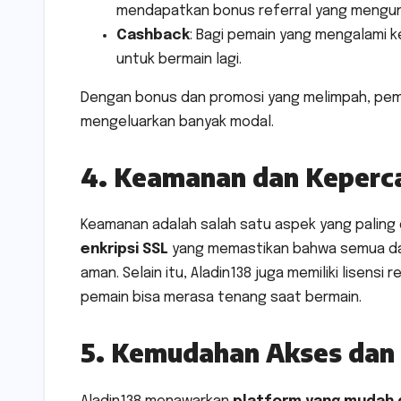
mendapatkan bonus referral yang mengu
Cashback
: Bagi pemain yang mengalami 
untuk bermain lagi.
Dengan bonus dan promosi yang melimpah, pema
mengeluarkan banyak modal.
4. Keamanan dan Keperc
Keamanan adalah salah satu aspek yang paling 
enkripsi SSL
yang memastikan bahwa semua data
aman. Selain itu, Aladin138 juga memiliki lisens
pemain bisa merasa tenang saat bermain.
5. Kemudahan Akses dan