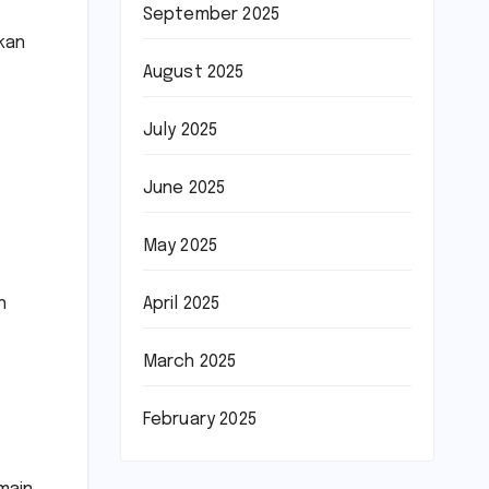
September 2025
kan
August 2025
July 2025
June 2025
May 2025
April 2025
n
March 2025
February 2025