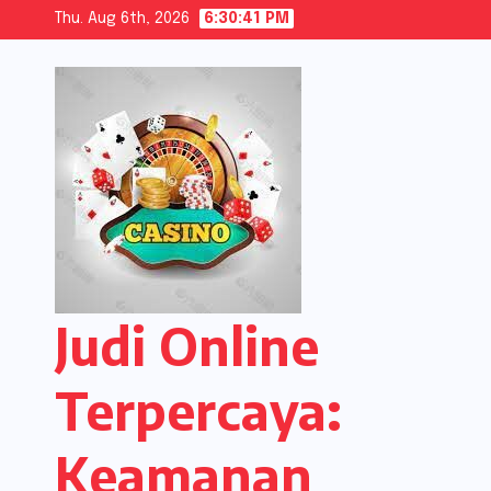
Skip
Thu. Aug 6th, 2026
6:30:42 PM
to
content
Judi Online
Terpercaya:
Keamanan