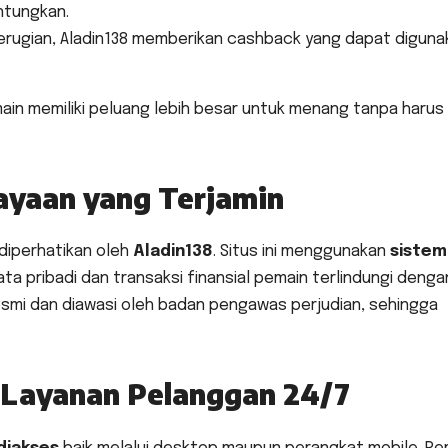
ntungkan.
kerugian, Aladin138 memberikan cashback yang dapat diguna
in memiliki peluang lebih besar untuk menang tanpa harus
ayaan yang Terjamin
diperhatikan oleh
Aladin138
. Situs ini menggunakan
sistem
 pribadi dan transaksi finansial pemain terlindungi denga
i resmi dan diawasi oleh badan pengawas perjudian, sehingga
 Layanan Pelanggan 24/7