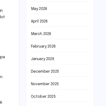
May 2026
in
lot
April 2026
March 2026
February 2026
apa
January 2026
December 2025
an
November 2025
October 2025
ak