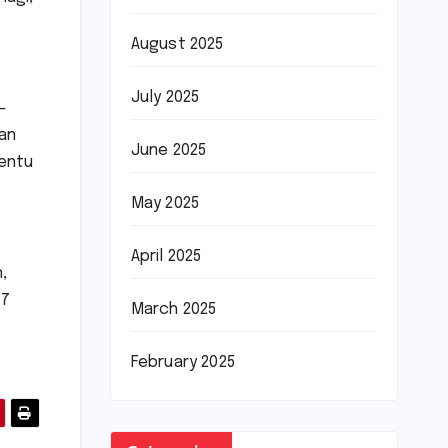
August 2025
July 2025
-
an
June 2025
tentu
May 2025
April 2025
,
77
March 2025
February 2025