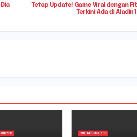
 Dia
Tetap Update! Game Viral dengan Fi
Terkini Ada di Aladin
ORIZED
UNCATEGORIZED