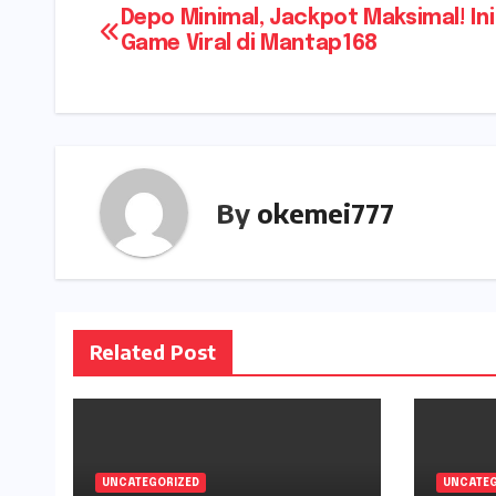
Post
Depo Minimal, Jackpot Maksimal! Ini
Game Viral di Mantap168
navigation
By
okemei777
Related Post
UNCATEGORIZED
UNCATEG