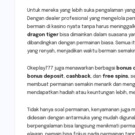
Untuk mereka yang lebih suka pengalaman yang
Dengan dealer profesional yang mengelola per
bermain di kasino nyata tanpa harus meningga
dragon tiger
bisa dimainkan dalam suasana ya
dibandingkan dengan permainan biasa. Semua itu
yang renyah, menjadikan waktu bermain semak
Okeplay777 juga menawarkan berbagai
bonus 
bonus deposit
,
cashback
, dan
free spins
, 
membuat permainan semakin menarik dan mengun
mendapatkan hadiah atau keuntungan lebih, m
Tidak hanya soal permainan, kenyamanan juga me
didesain dengan antarmuka yang mudah diguna
berpengalaman bisa langsung menikmati permai
elegan, pemain bisa fokus pada permainan tan