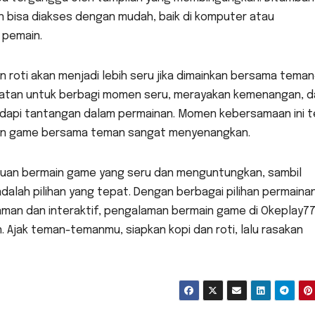
bisa diakses dengan mudah, baik di komputer atau
 pemain.
 roti akan menjadi lebih seru jika dimainkan bersama teman
atan untuk berbagi momen seru, merayakan kemenangan, d
dapi tantangan dalam permainan. Momen kebersamaan ini 
ain game bersama teman sangat menyenangkan.
eruan bermain game yang seru dan menguntungkan, sambil
dalah pilihan yang tepat. Dengan berbagai pilihan permainan
aman dan interaktif, pengalaman bermain game di Okeplay7
 Ajak teman-temanmu, siapkan kopi dan roti, lalu rasakan