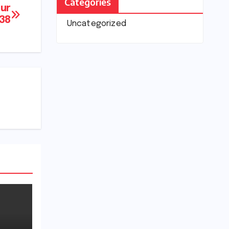
Categories
tur
138
Uncategorized