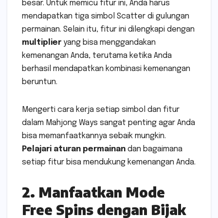
besar. Untuk memicu fitur ini, Anda harus
mendapatkan tiga simbol Scatter di gulungan
permainan. Selain itu, fitur ini dilengkapi dengan
multiplier
yang bisa menggandakan
kemenangan Anda, terutama ketika Anda
berhasil mendapatkan kombinasi kemenangan
beruntun.
Mengerti cara kerja setiap simbol dan fitur
dalam Mahjong Ways sangat penting agar Anda
bisa memanfaatkannya sebaik mungkin.
Pelajari aturan permainan
dan bagaimana
setiap fitur bisa mendukung kemenangan Anda.
2. Manfaatkan Mode
Free Spins dengan Bijak