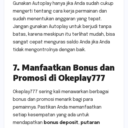
Gunakan Autoplay hanya jika Anda sudah cukup
mengerti tentang cara kerja permainan dan
sudah menentukan anggaran yang tepat.
Jangan gunakan Autoplay untuk berjudi tanpa
batas, karena meskipun itu terlihat mudah, bisa
sangat cepat menguras saldo Anda jika Anda
tidak mengontrolnya dengan baik.
7. Manfaatkan Bonus dan
Promosi di Okeplay777
Okeplay777 sering kali menawarkan berbagai
bonus dan promosi menarik bagi para
pemainnya. Pastikan Anda memanfaatkan
setiap kesempatan yang ada untuk
mendapatkan
bonus deposit
,
putaran