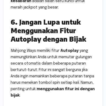
kesabaran
adalah salah satu kunci untuk
meraih jackpot yang besar.
6. Jangan Lupa untuk
Menggunakan Fitur
Autoplay dengan Bijak
Mahjong Ways memiliki fitur
Autoplay
yang
memungkinkan Anda untuk memutar gulungan
secara otomatis dalam beberapa putaran
berturut-turut. Fitur ini sangat berguna jika
Anda ingin memainkan beberapa putaran tanpa
harus menekan tombol spin setiap kali. Namun,
penting untuk
menggunakan fitur ini dengan
bijak
.