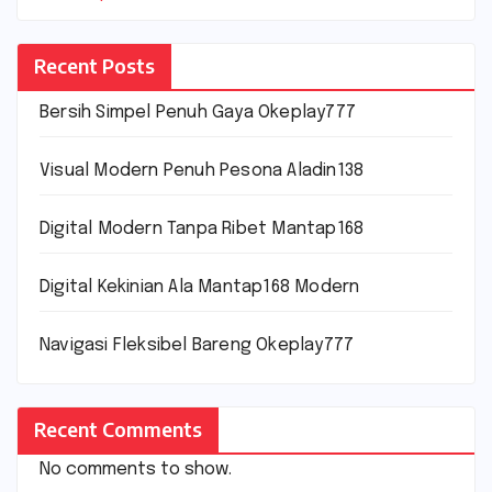
Recent Posts
Bersih Simpel Penuh Gaya Okeplay777
Visual Modern Penuh Pesona Aladin138
Digital Modern Tanpa Ribet Mantap168
Digital Kekinian Ala Mantap168 Modern
Navigasi Fleksibel Bareng Okeplay777
Recent Comments
No comments to show.