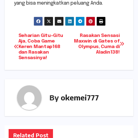
yang bisa meningkatkan peluang Anda.
Post
Seharian Gitu-Gitu
Rasakan Sensasi
Aja, Coba Game
Maxwin di Gates of
Keren Mantap168
Olympus, Cuma di
navigation
dan Rasakan
Aladin138!
Sensasinya!
By
okemei777
Related Post