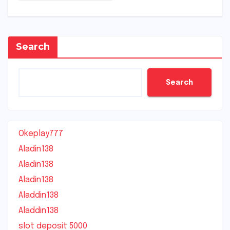
Search
Search
Okeplay777
Aladin138
Aladin138
Aladin138
Aladdin138
Aladdin138
slot deposit 5000