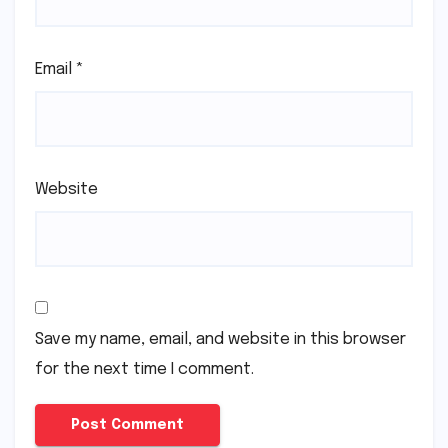
Email
*
Website
Save my name, email, and website in this browser
for the next time I comment.