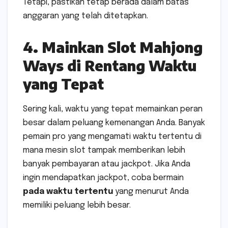
Tetapi, pastikan tetap berada dalam batas
anggaran yang telah ditetapkan.
4. Mainkan Slot Mahjong
Ways di Rentang Waktu
yang Tepat
Sering kali, waktu yang tepat memainkan peran
besar dalam peluang kemenangan Anda. Banyak
pemain pro yang mengamati waktu tertentu di
mana mesin slot tampak memberikan lebih
banyak pembayaran atau jackpot. Jika Anda
ingin mendapatkan jackpot, coba bermain
pada waktu tertentu
yang menurut Anda
memiliki peluang lebih besar.