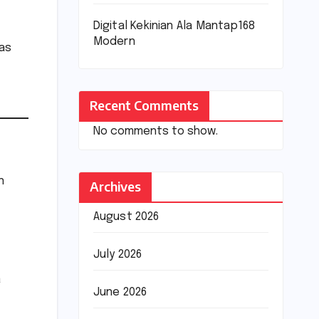
Digital Kekinian Ala Mantap168
Modern
tas
Recent Comments
No comments to show.
n
Archives
August 2026
July 2026
a
June 2026