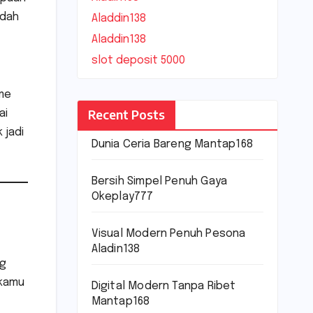
udah
Aladdin138
Aladdin138
slot deposit 5000
ame
Recent Posts
ai
 jadi
Dunia Ceria Bareng Mantap168
Bersih Simpel Penuh Gaya
Okeplay777
Visual Modern Penuh Pesona
Aladin138
ng
 kamu
Digital Modern Tanpa Ribet
Mantap168