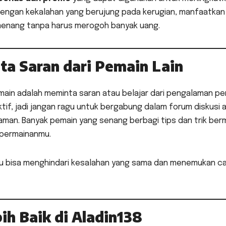
i dengan kekalahan yang berujung pada kerugian, manfaatkan
enang tanpa harus merogoh banyak uang.
ta Saran dari Pemain Lain
pemain adalah meminta saran atau belajar dari pengalaman p
tif, jadi jangan ragu untuk bergabung dalam forum diskusi 
man. Banyak pemain yang senang berbagi tips dan trik ber
 permainanmu.
amu bisa menghindari kesalahan yang sama dan menemukan c
h Baik di Aladin138