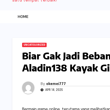
satu tempat terbaik!
HOME
UNCATEGORIZED
Biar Gak Jadi Beban
Aladin138 Kayak Gi
By
okemei777
APR 14, 2025
Bermain game online, terutama yang melibatk