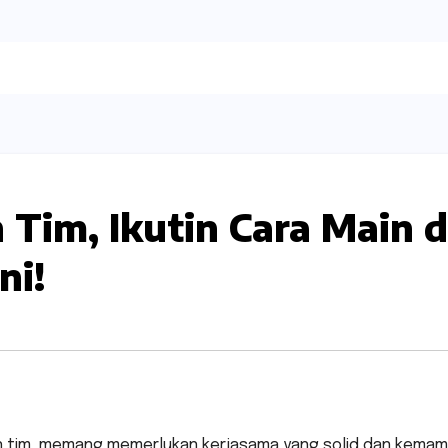
 Tim, Ikutin Cara Main d
ni!
an tim, memang memerlukan kerjasama yang solid dan kema