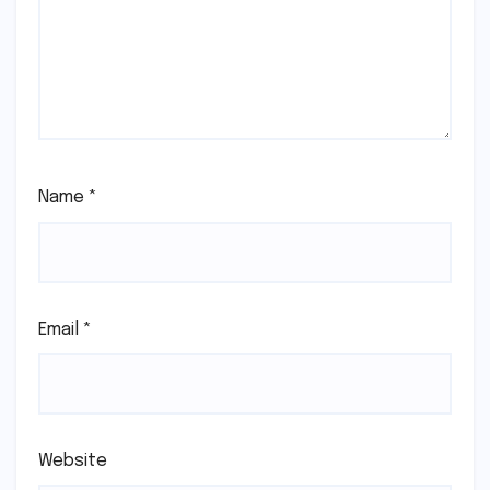
Name
*
Email
*
Website