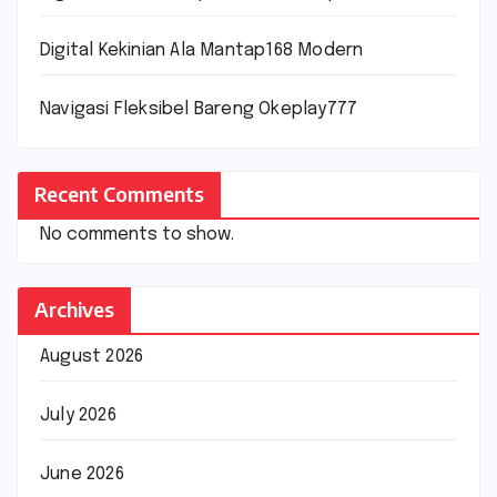
Digital Kekinian Ala Mantap168 Modern
Navigasi Fleksibel Bareng Okeplay777
Recent Comments
No comments to show.
Archives
August 2026
July 2026
June 2026