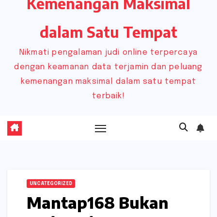
Kemenangan Maksimal
dalam Satu Tempat
Nikmati pengalaman judi online terpercaya
dengan keamanan data terjamin dan peluang
kemenangan maksimal dalam satu tempat
terbaik!
UNCATEGORIZED
Mantap168 Bukan