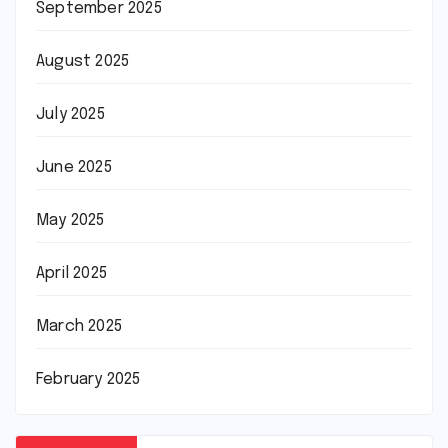
September 2025
August 2025
July 2025
June 2025
May 2025
April 2025
March 2025
February 2025