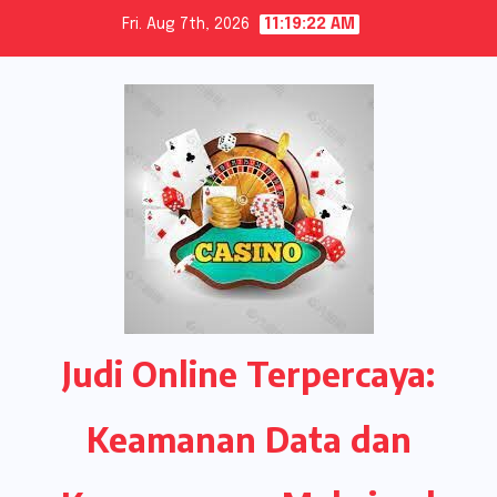
Skip
Fri. Aug 7th, 2026
11:19:23 AM
to
content
Judi Online Terpercaya:
Keamanan Data dan