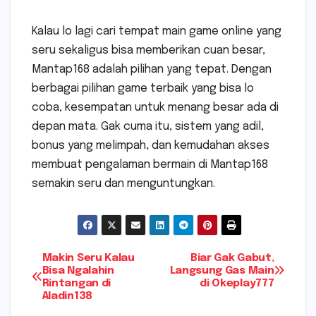
Kalau lo lagi cari tempat main game online yang
seru sekaligus bisa memberikan cuan besar,
Mantap168 adalah pilihan yang tepat. Dengan
berbagai pilihan game terbaik yang bisa lo
coba, kesempatan untuk menang besar ada di
depan mata. Gak cuma itu, sistem yang adil,
bonus yang melimpah, dan kemudahan akses
membuat pengalaman bermain di Mantap168
semakin seru dan menguntungkan.
Post
Makin Seru Kalau
Biar Gak Gabut,
Bisa Ngalahin
Langsung Gas Main
Rintangan di
di Okeplay777
navigation
Aladin138