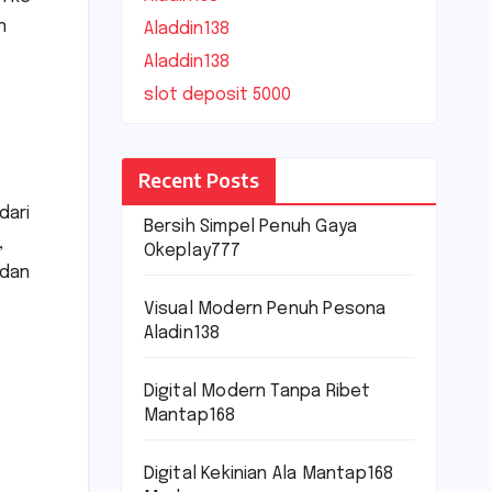
n
Aladdin138
Aladdin138
slot deposit 5000
Recent Posts
dari
Bersih Simpel Penuh Gaya
,
Okeplay777
 dan
Visual Modern Penuh Pesona
Aladin138
Digital Modern Tanpa Ribet
Mantap168
Digital Kekinian Ala Mantap168