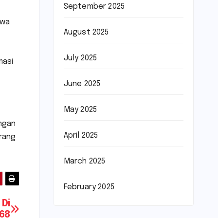
September 2025
awa
August 2025
July 2025
masi
June 2025
May 2025
engan
April 2025
orang
March 2025
February 2025
Di
68