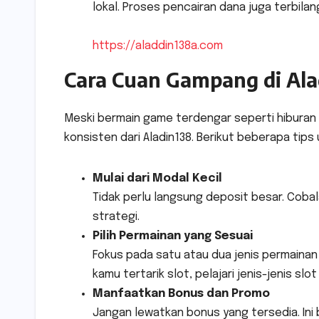
lokal. Proses pencairan dana juga terbila
https://aladdin138a.com
Cara Cuan Gampang di Ala
Meski bermain game terdengar seperti hiburan
konsisten dari Aladin138. Berikut beberapa tips 
Mulai dari Modal Kecil
Tidak perlu langsung deposit besar. Cobal
strategi.
Pilih Permainan yang Sesuai
Fokus pada satu atau dua jenis permainan y
kamu tertarik slot, pelajari jenis-jenis slo
Manfaatkan Bonus dan Promo
Jangan lewatkan bonus yang tersedia. Ini 