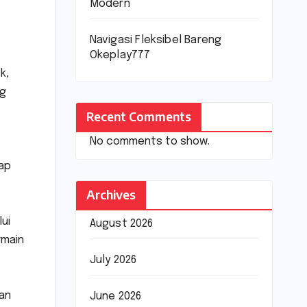
Modern
Navigasi Fleksibel Bareng
Okeplay777
k,
ng
Recent Comments
No comments to show.
ap
Archives
ui
August 2026
rmain
July 2026
an
June 2026