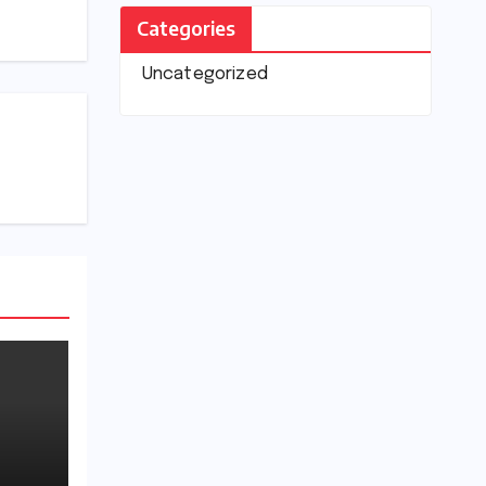
Categories
Uncategorized