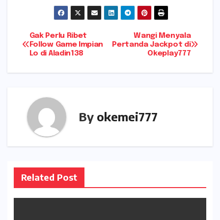
Post
Gak Perlu Ribet
Wangi Menyala
Follow Game Impian
Pertanda Jackpot di
Lo di Aladin138
Okeplay777
navigation
By
okemei777
Related Post