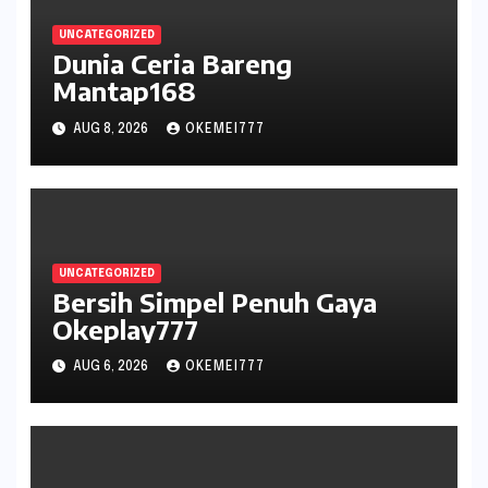
UNCATEGORIZED
Dunia Ceria Bareng
Mantap168
AUG 8, 2026
OKEMEI777
UNCATEGORIZED
Bersih Simpel Penuh Gaya
Okeplay777
AUG 6, 2026
OKEMEI777