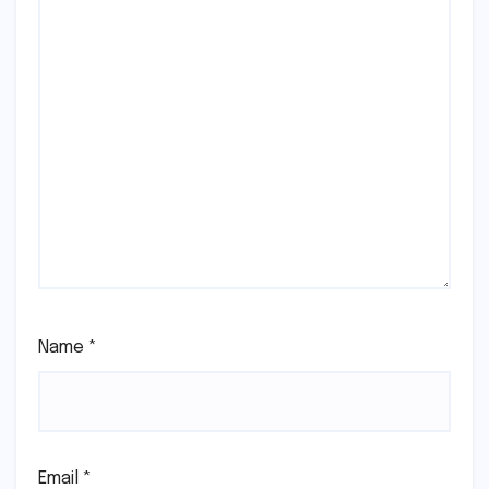
Name
*
Email
*