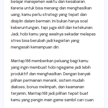
belajar manajemen waktu dan kesabaran.
Karena untuk bisa menang dan menghasilkan
uang, kamu perlu strategi yang tepat dan
disiplin dalam bermain. Ini bukan hanya soal
keberuntungan, tapi juga skill dan ketekunan.
Jadi, hobi kamu yang awalnya sekadar melepas
stres bisa berubah jadi kegiatan yang
mengasah kemampuan diri.
Mantap168 memberikan peluang bagi kamu
yang ingin membuat hobi ngegame jadi lebih
produktif dan menghasilkan. Dengan banyak
pilihan permainan menarik, sistem mudah
diakses, bonus melimpah, dan keamanan
terjamin, Mantap168 jadi pilihan tepat buat
kamu yang pengin main game sambil cari cuan.