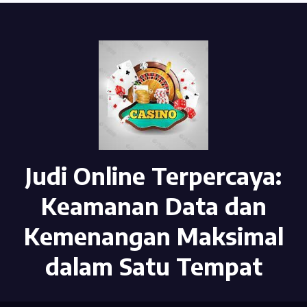
Judi Online Terpercaya:
Keamanan Data dan
Kemenangan Maksimal
dalam Satu Tempat