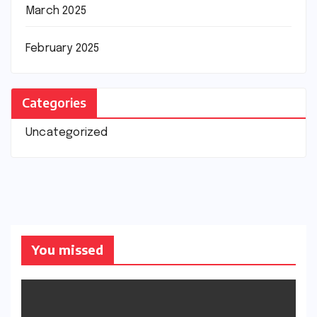
March 2025
February 2025
Categories
Uncategorized
You missed