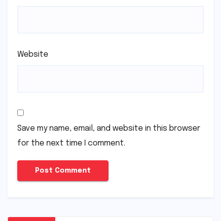
Website
Save my name, email, and website in this browser
for the next time I comment.