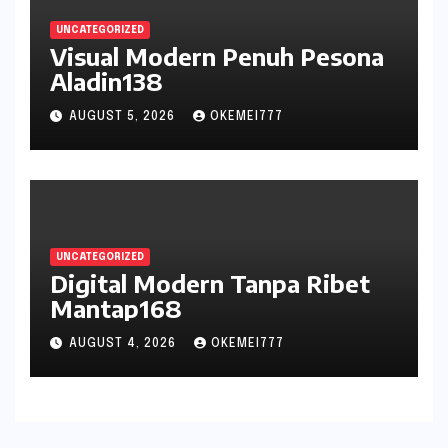
UNCATEGORIZED
Visual Modern Penuh Pesona
Aladin138
AUGUST 5, 2026
OKEMEI777
UNCATEGORIZED
Digital Modern Tanpa Ribet
Mantap168
AUGUST 4, 2026
OKEMEI777