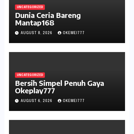
UNCATEGORIZED
Dunia Ceria Bareng
Mantap168
AUGUST 8, 2026
OKEMEI777
UNCATEGORIZED
Bersih Simpel Penuh Gaya
Okeplay777
AUGUST 6, 2026
OKEMEI777