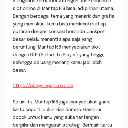
mengandalkan keberuntungan dan kesabaran,
slot online di Mantap168 bisa jadi pilihan utama.
Dengan berbagai tema yang menarik dan grafis
yang memukau, kamu bisa menikmati setiap
putaran dengan sensasi berbeda. Jackpot
besar selalu menanti siapa saja yang
beruntung. Mantap168 menyediakan slot
dengan RTP (Return to Player) yang tinggi,
sehingga peluang menang kamu jadi lebih
besar.
https://obagsingapore.com
Selain itu, Mantap168 juga menyediakan game
kartu seperti poker dan domino. Game ini
cocok untuk kamu yang suka tantangan
berpikir dan mengasah strategi. Bermain kartu