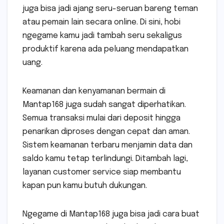
juga bisa jadi ajang seru-seruan bareng teman
atau pemain lain secara online. Di sini, hobi
ngegame kamu jadi tambah seru sekaligus
produktif karena ada peluang mendapatkan
uang.
Keamanan dan kenyamanan bermain di
Mantap168 juga sudah sangat diperhatikan.
Semua transaksi mulai dari deposit hingga
penarikan diproses dengan cepat dan aman.
Sistem keamanan terbaru menjamin data dan
saldo kamu tetap terlindungi. Ditambah lagi,
layanan customer service siap membantu
kapan pun kamu butuh dukungan.
Ngegame di Mantap168 juga bisa jadi cara buat