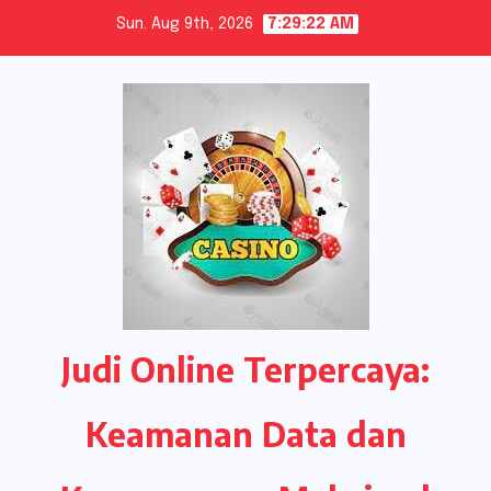
Skip
Sun. Aug 9th, 2026
7:29:23 AM
to
content
Judi Online Terpercaya:
Keamanan Data dan