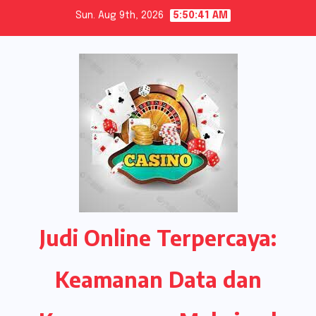
Skip
Sun. Aug 9th, 2026
5:50:42 AM
to
content
Judi Online Terpercaya:
Keamanan Data dan