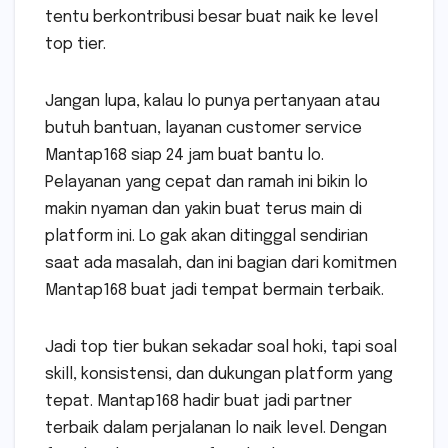
tentu berkontribusi besar buat naik ke level
top tier.
Jangan lupa, kalau lo punya pertanyaan atau
butuh bantuan, layanan customer service
Mantap168 siap 24 jam buat bantu lo.
Pelayanan yang cepat dan ramah ini bikin lo
makin nyaman dan yakin buat terus main di
platform ini. Lo gak akan ditinggal sendirian
saat ada masalah, dan ini bagian dari komitmen
Mantap168 buat jadi tempat bermain terbaik.
Jadi top tier bukan sekadar soal hoki, tapi soal
skill, konsistensi, dan dukungan platform yang
tepat. Mantap168 hadir buat jadi partner
terbaik dalam perjalanan lo naik level. Dengan