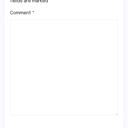
fields are marked
*
Comment
*