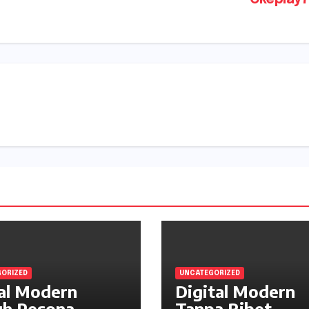
ORIZED
UNCATEGORIZED
al Modern
Digital Modern
h Pesona
Tanpa Ribet