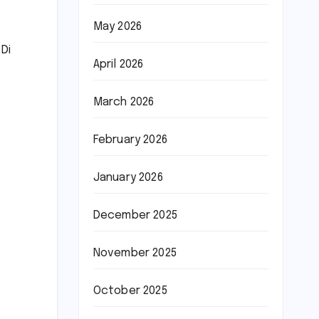
May 2026
 Di
April 2026
March 2026
February 2026
January 2026
December 2025
November 2025
October 2025