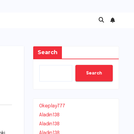
Search
Search
Okeplay777
Aladin138
Aladin138
Aladin138
oki