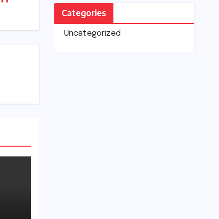
Categories
Uncategorized