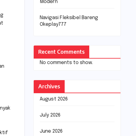
Modern
ng
Navigasi Fleksibel Bareng
ut
Okeplay777
Recent Comments
No comments to show.
an
Archives
August 2026
anyak
July 2026
June 2026
ktif