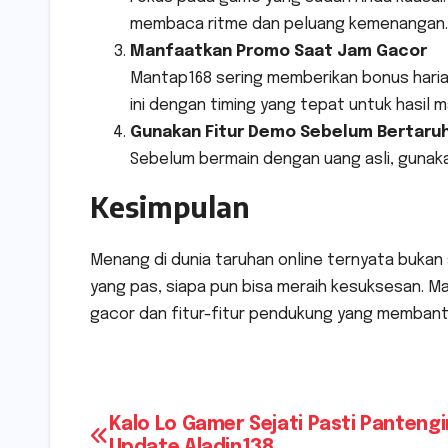
membaca ritme dan peluang kemenangan.
Manfaatkan Promo Saat Jam Gacor
Mantap168 sering memberikan bonus harian
ini dengan timing yang tepat untuk hasil m
Gunakan Fitur Demo Sebelum Bertaru
Sebelum bermain dengan uang asli, gunak
Kesimpulan
Menang di dunia taruhan online ternyata bukan
yang pas, siapa pun bisa meraih kesuksesan. M
gacor dan fitur-fitur pendukung yang memban
Post
Kalo Lo Gamer Sejati Pasti Pantengi
Update Aladin138