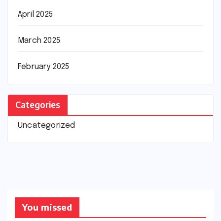
April 2025
March 2025
February 2025
Categories
Uncategorized
You missed