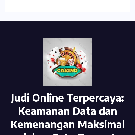
Judi Online Terpercaya:
Keamanan Data dan
Kemenangan Maksimal