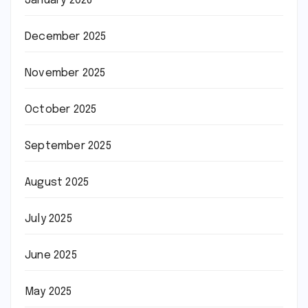
January 2026
December 2025
November 2025
October 2025
September 2025
August 2025
July 2025
June 2025
May 2025