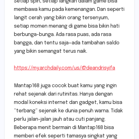
Setiap spin, setiap langkah dalam game bisa
membawa kamu pada kemenangan. Dan seperti
langit cerah yang bikin orang tersenyum,
setiap momen menang di game bisa bikin hati
berbunga-bunga. Ada rasa puas, ada rasa
bangga, dan tentu saja—ada tambahan saldo
yang bikin semangat terus naik.
https://my.archdaily.com/us/@deandrisyifa
Mantap168 juga cocok buat kamu yang ingin
rehat sejenak dari rutinitas. Hanya dengan
modal koneksi internet dan gadget, kamu bisa
“terbang” sejenak ke dunia penuh warna. Tidak
perlu jalan-jalan jauh atau cuti panjang.
Beberapa menit bermain di Mantap168 bisa
memberi efek seperti tamasya singkat yang