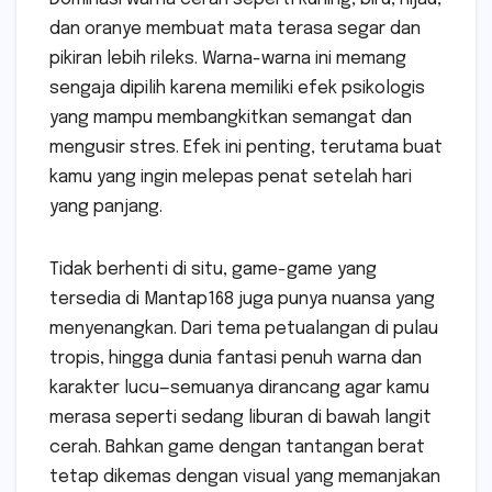
dan oranye membuat mata terasa segar dan
pikiran lebih rileks. Warna-warna ini memang
sengaja dipilih karena memiliki efek psikologis
yang mampu membangkitkan semangat dan
mengusir stres. Efek ini penting, terutama buat
kamu yang ingin melepas penat setelah hari
yang panjang.
Tidak berhenti di situ, game-game yang
tersedia di Mantap168 juga punya nuansa yang
menyenangkan. Dari tema petualangan di pulau
tropis, hingga dunia fantasi penuh warna dan
karakter lucu—semuanya dirancang agar kamu
merasa seperti sedang liburan di bawah langit
cerah. Bahkan game dengan tantangan berat
tetap dikemas dengan visual yang memanjakan