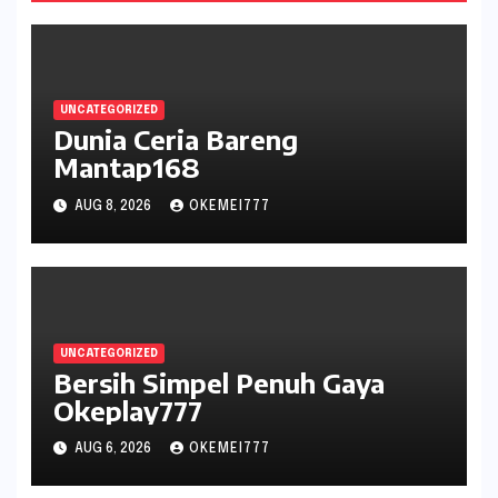
UNCATEGORIZED
Dunia Ceria Bareng
Mantap168
AUG 8, 2026
OKEMEI777
UNCATEGORIZED
Bersih Simpel Penuh Gaya
Okeplay777
AUG 6, 2026
OKEMEI777