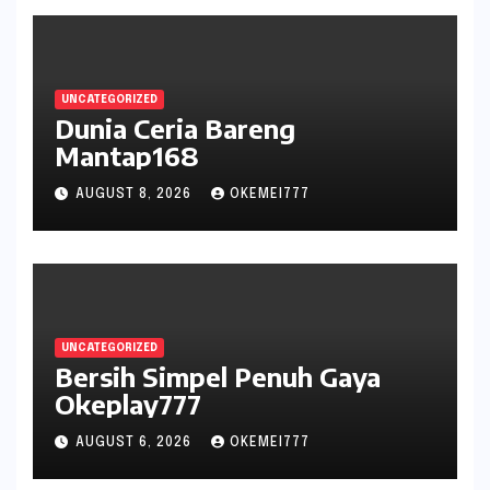
UNCATEGORIZED
Dunia Ceria Bareng
Mantap168
AUGUST 8, 2026
OKEMEI777
UNCATEGORIZED
Bersih Simpel Penuh Gaya
Okeplay777
AUGUST 6, 2026
OKEMEI777