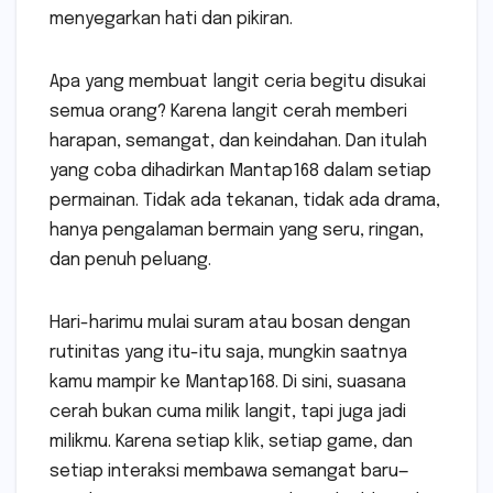
menyegarkan hati dan pikiran.
Apa yang membuat langit ceria begitu disukai
semua orang? Karena langit cerah memberi
harapan, semangat, dan keindahan. Dan itulah
yang coba dihadirkan Mantap168 dalam setiap
permainan. Tidak ada tekanan, tidak ada drama,
hanya pengalaman bermain yang seru, ringan,
dan penuh peluang.
Hari-harimu mulai suram atau bosan dengan
rutinitas yang itu-itu saja, mungkin saatnya
kamu mampir ke Mantap168. Di sini, suasana
cerah bukan cuma milik langit, tapi juga jadi
milikmu. Karena setiap klik, setiap game, dan
setiap interaksi membawa semangat baru—