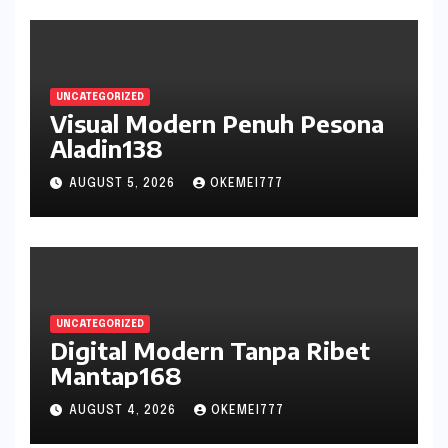
UNCATEGORIZED
Visual Modern Penuh Pesona
Aladin138
AUGUST 5, 2026
OKEMEI777
UNCATEGORIZED
Digital Modern Tanpa Ribet
Mantap168
AUGUST 4, 2026
OKEMEI777