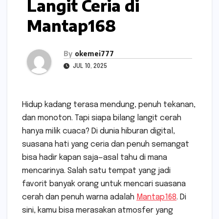
Langit Ceria di
Mantap168
By
okemei777
JUL 10, 2025
Hidup kadang terasa mendung, penuh tekanan,
dan monoton. Tapi siapa bilang langit cerah
hanya milik cuaca? Di dunia hiburan digital,
suasana hati yang ceria dan penuh semangat
bisa hadir kapan saja—asal tahu di mana
mencarinya. Salah satu tempat yang jadi
favorit banyak orang untuk mencari suasana
cerah dan penuh warna adalah
Mantap168
. Di
sini, kamu bisa merasakan atmosfer yang