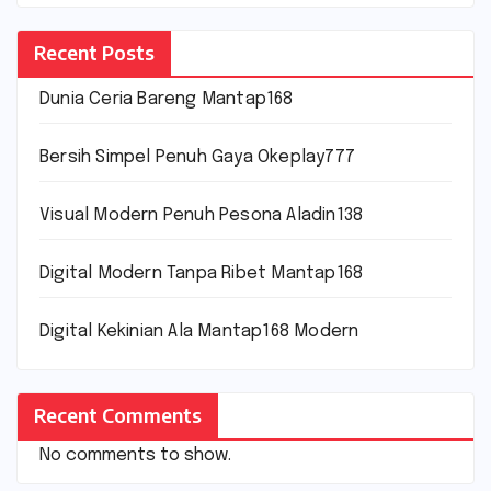
Recent Posts
Dunia Ceria Bareng Mantap168
Bersih Simpel Penuh Gaya Okeplay777
Visual Modern Penuh Pesona Aladin138
Digital Modern Tanpa Ribet Mantap168
Digital Kekinian Ala Mantap168 Modern
Recent Comments
No comments to show.