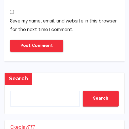
Save my name, email, and website in this browser
for the next time I comment.
Search
Search
Okeplay777