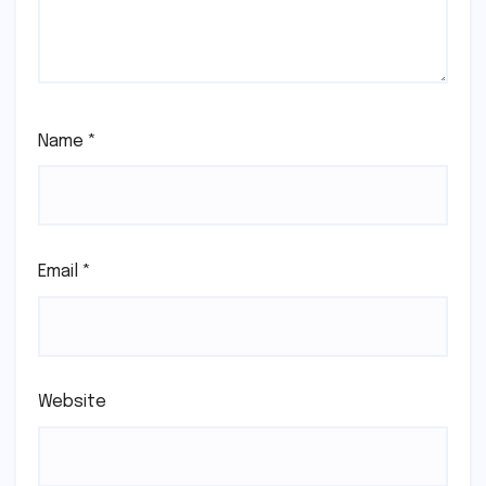
Name
*
Email
*
Website