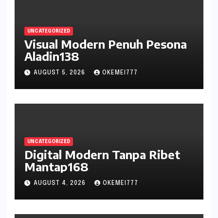
UNCATEGORIZED
Visual Modern Penuh Pesona
Aladin138
AUGUST 5, 2026
OKEMEI777
UNCATEGORIZED
Digital Modern Tanpa Ribet
Mantap168
AUGUST 4, 2026
OKEMEI777