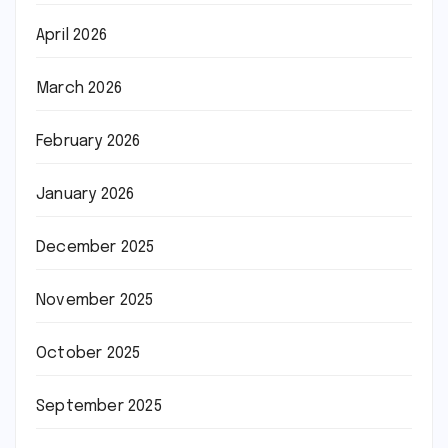
April 2026
March 2026
February 2026
January 2026
December 2025
November 2025
October 2025
September 2025