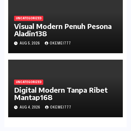
UNCATEGORIZED
Visual Modern Penuh Pesona
Aladin138
AUG 5, 2026
OKEMEI777
UNCATEGORIZED
Digital Modern Tanpa Ribet
Mantap168
AUG 4, 2026
OKEMEI777