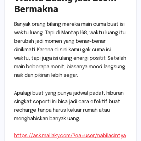
Bermakna
Banyak orang bilang mereka main cuma buat isi
waktu luang. Tapi di Mantap168, waktu luang itu
berubah jadi momen yang benar-benar
dinikmati. Karena di sini kamu gak cuma isi
waktu, tapi juga isi ulang energi positif. Setelah
main beberapa menit, biasanya mood langsung
naik dan pikiran lebih segar.
Apalagi buat yang punya jadwal padat, hiburan
singkat seperti ini bisa jadi cara efektif buat
recharge tanpa harus keluar rumah atau
menghabiskan banyak uang.
https://ask.mallaky.com/?qa=user/nabilacintya