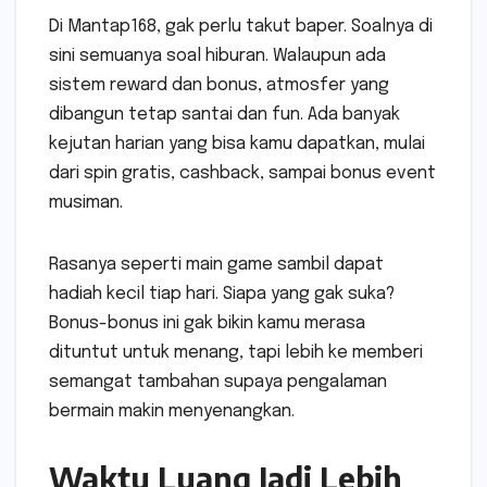
Di Mantap168, gak perlu takut baper. Soalnya di
sini semuanya soal hiburan. Walaupun ada
sistem reward dan bonus, atmosfer yang
dibangun tetap santai dan fun. Ada banyak
kejutan harian yang bisa kamu dapatkan, mulai
dari spin gratis, cashback, sampai bonus event
musiman.
Rasanya seperti main game sambil dapat
hadiah kecil tiap hari. Siapa yang gak suka?
Bonus-bonus ini gak bikin kamu merasa
dituntut untuk menang, tapi lebih ke memberi
semangat tambahan supaya pengalaman
bermain makin menyenangkan.
Waktu Luang Jadi Lebih