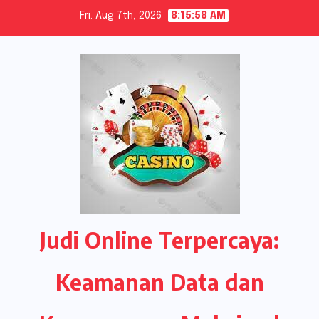
Skip
Fri. Aug 7th, 2026
8:15:58 AM
to
content
Judi Online Terpercaya:
Keamanan Data dan