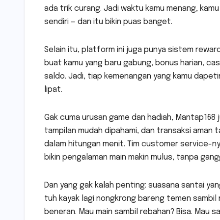
ada trik curang. Jadi waktu kamu menang, kamu
sendiri — dan itu bikin puas banget.
Selain itu, platform ini juga punya sistem re
buat kamu yang baru gabung, bonus harian, cas
saldo. Jadi, tiap kemenangan yang kamu dapetin,
lipat.
Gak cuma urusan game dan hadiah, Mantap168 j
tampilan mudah dipahami, dan transaksi aman ta
dalam hitungan menit. Tim customer service-n
bikin pengalaman main makin mulus, tanpa gang
Dan yang gak kalah penting: suasana santai yan
tuh kayak lagi nongkrong bareng temen sambil 
beneran. Mau main sambil rebahan? Bisa. Mau sa