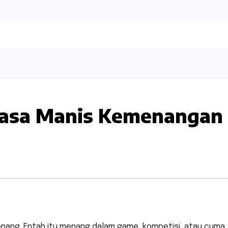
Rasa Manis Kemenangan
nang. Entah itu menang dalam game, kompetisi, atau cuma