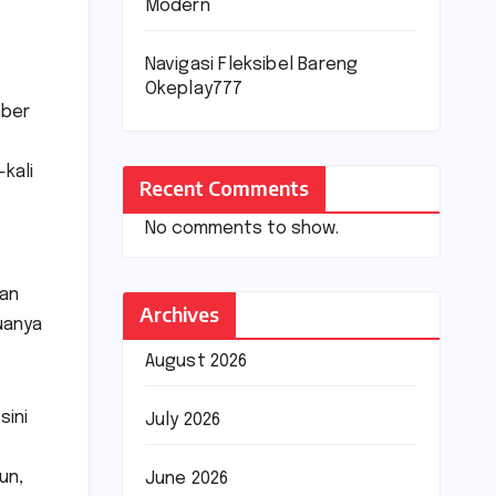
Modern
Navigasi Fleksibel Bareng
Okeplay777
mber
kali
Recent Comments
No comments to show.
kan
Archives
uanya
August 2026
sini
July 2026
un,
June 2026