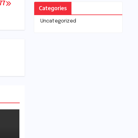
77
Categories
Uncategorized