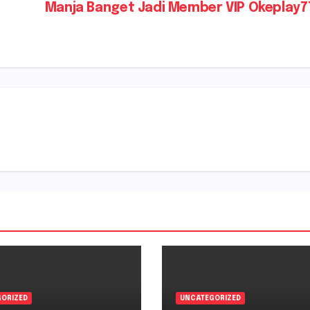
Manja Banget Jadi Member VIP Okeplay7
ORIZED
UNCATEGORIZED