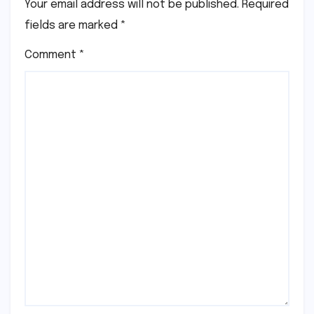
Your email address will not be published.
Required
fields are marked
*
Comment
*