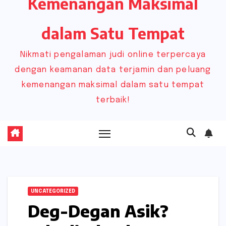
Kemenangan Maksimal
dalam Satu Tempat
Nikmati pengalaman judi online terpercaya
dengan keamanan data terjamin dan peluang
kemenangan maksimal dalam satu tempat
terbaik!
UNCATEGORIZED
Deg-Degan Asik?