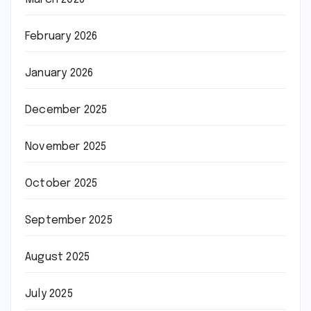
February 2026
January 2026
December 2025
November 2025
October 2025
September 2025
August 2025
July 2025