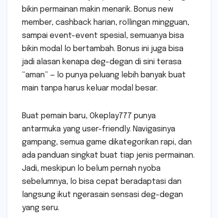
bikin permainan makin menarik. Bonus new
member, cashback harian, rollingan mingguan,
sampai event-event spesial, semuanya bisa
bikin modal lo bertambah. Bonus ini juga bisa
jadi alasan kenapa deg-degan di sini terasa
“aman” — lo punya peluang lebih banyak buat
main tanpa harus keluar modal besar.
Buat pemain baru, Okeplay777 punya
antarmuka yang user-friendly. Navigasinya
gampang, semua game dikategorikan rapi, dan
ada panduan singkat buat tiap jenis permainan.
Jadi, meskipun lo belum pernah nyoba
sebelumnya, lo bisa cepat beradaptasi dan
langsung ikut ngerasain sensasi deg-degan
yang seru.