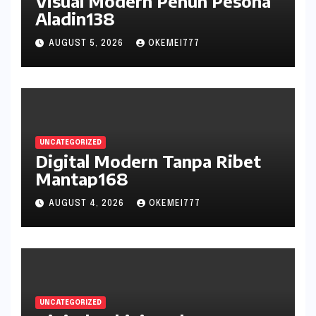
Visual Modern Penuh Pesona
Aladin138
AUGUST 5, 2026
OKEMEI777
UNCATEGORIZED
Digital Modern Tanpa Ribet
Mantap168
AUGUST 4, 2026
OKEMEI777
UNCATEGORIZED