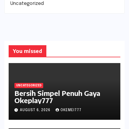
Uncategorized
You missed
UNCATEGORIZED
Bersih Simpel Penuh Gaya
Okeplay777
AUGUST 6, 2026
OKEMEI777