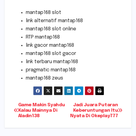
mantap168 slot
link alternatif mantap168
mantap168 slot online
RTP mantap168
link gacor mantap168
mantap168 slot gacor
link terbaru mantap168
pragmatic mantap168
mantap168 zeus
Post
Game Makin Syahdu
Jadi Juara Putaran
Kalau Mainnya Di
Keberuntungan Itu
Aladin138
Nyata Di Okeplay777
navigation