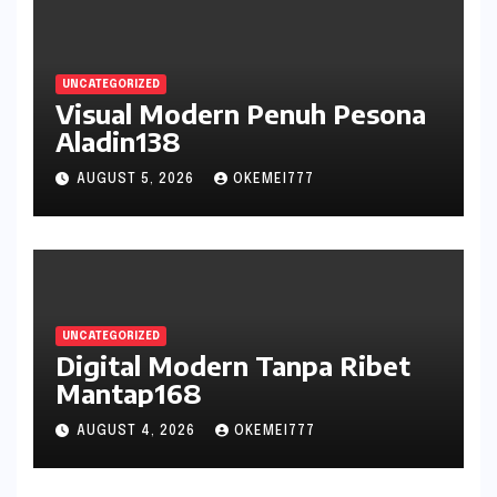
UNCATEGORIZED
Visual Modern Penuh Pesona
Aladin138
AUGUST 5, 2026
OKEMEI777
UNCATEGORIZED
Digital Modern Tanpa Ribet
Mantap168
AUGUST 4, 2026
OKEMEI777