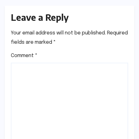
Leave a Reply
Your email address will not be published.
Required
fields are marked
*
Comment
*