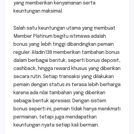
yang memberikan kenyamanan serta
keuntungan maksimal.
Salah satu keuntungan utama yang membuat
Member Platinum begitu istimewa adalah
bonus yang lebih tinggi dibandingkan pemain
reguler. Aladin138 memberikan tambahan bonus
dalam berbagai bentuk, seperti bonus deposit,
cashback, hingga reward khusus yang diberikan
secara rutin. Setiap transaksi yang dilakukan
pemain dengan status ini terasa lebih berharga
karena ada nilai tambahan yang diberikan
sebagai bentuk apresiasi. Dengan sistem
bonus seperti ini, pemain tidak hanya menikmati
permainan, tetapi juga mendapatkan
keuntungan nyata setiap kali bermain.