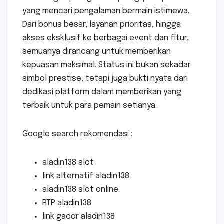
yang mencari pengalaman bermain istimewa.
Dari bonus besar, layanan prioritas, hingga
akses eksklusif ke berbagai event dan fitur,
semuanya dirancang untuk memberikan
kepuasan maksimal. Status ini bukan sekadar
simbol prestise, tetapi juga bukti nyata dari
dedikasi platform dalam memberikan yang
terbaik untuk para pemain setianya.
Google search rekomendasi :
aladin138 slot
link alternatif aladin138
aladin138 slot online
RTP aladin138
link gacor aladin138