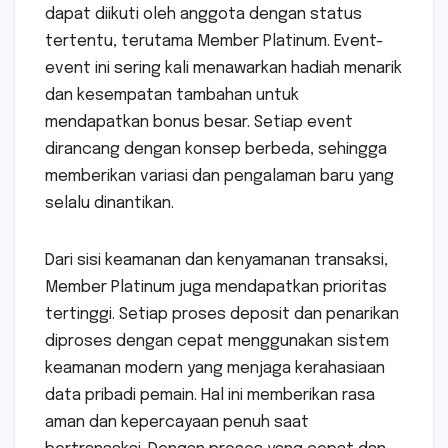
dapat diikuti oleh anggota dengan status
tertentu, terutama Member Platinum. Event-
event ini sering kali menawarkan hadiah menarik
dan kesempatan tambahan untuk
mendapatkan bonus besar. Setiap event
dirancang dengan konsep berbeda, sehingga
memberikan variasi dan pengalaman baru yang
selalu dinantikan.
Dari sisi keamanan dan kenyamanan transaksi,
Member Platinum juga mendapatkan prioritas
tertinggi. Setiap proses deposit dan penarikan
diproses dengan cepat menggunakan sistem
keamanan modern yang menjaga kerahasiaan
data pribadi pemain. Hal ini memberikan rasa
aman dan kepercayaan penuh saat