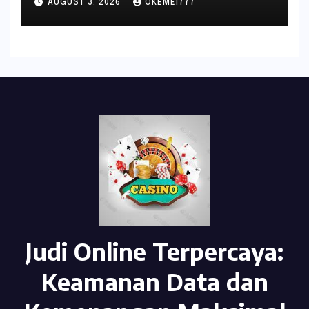
AUGUST 3, 2026
OKEMEI777
Judi Online Terpercaya:
Keamanan Data dan