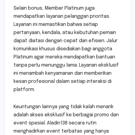
Selain bonus, Member Platinum juga
mendapatkan layanan pelanggan prioritas.
Layanan ini memastikan bahwa setiap
pertanyaan, kendala, atau kebutuhan pemain
dapat diatasi dengan cepat dan efisien. Jalur
komunikasi khusus disediakan bagi anggota
Platinum agar mereka mendapatkan bantuan
tanpa perlu menunggu lama. Layanan eksklusif
ini menambah kenyamanan dan memberikan
kesan profesional dalam setiap interaksi di
platform.
Keuntungan lainnya yang tidak kalah menarik
adalah akses eksklusif ke berbagai promo dan
event spesial. Aladin138 secara rutin
menghadirkan event terbatas yang hanya