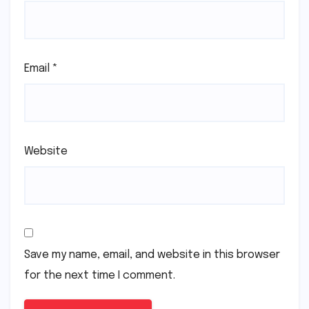
Email
*
Website
Save my name, email, and website in this browser
for the next time I comment.