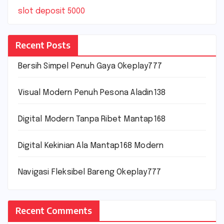
slot deposit 5000
Recent Posts
Bersih Simpel Penuh Gaya Okeplay777
Visual Modern Penuh Pesona Aladin138
Digital Modern Tanpa Ribet Mantap168
Digital Kekinian Ala Mantap168 Modern
Navigasi Fleksibel Bareng Okeplay777
Recent Comments