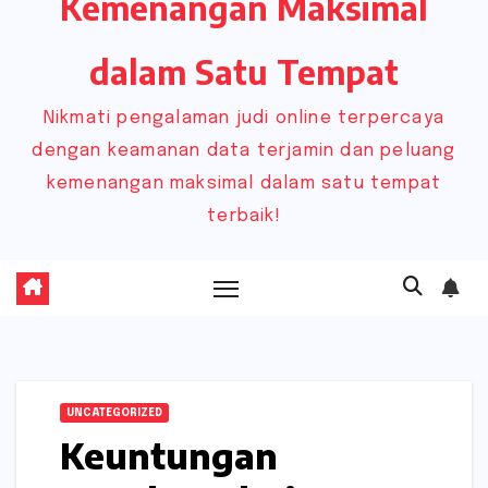
Kemenangan Maksimal
dalam Satu Tempat
Nikmati pengalaman judi online terpercaya
dengan keamanan data terjamin dan peluang
kemenangan maksimal dalam satu tempat
terbaik!
UNCATEGORIZED
Keuntungan