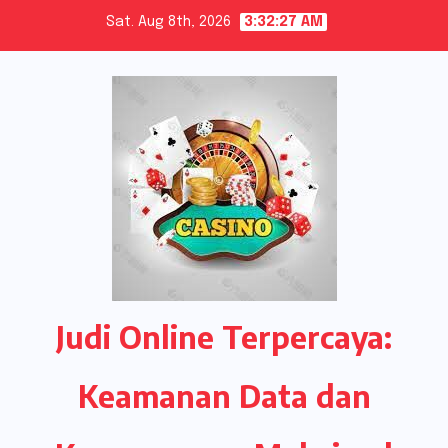
Skip
Sat. Aug 8th, 2026
3:32:28 AM
to
content
Judi Online Terpercaya:
Keamanan Data dan