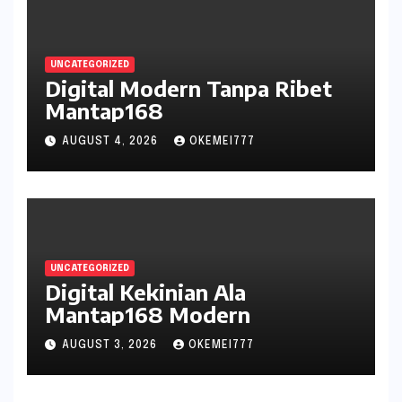
UNCATEGORIZED
Digital Modern Tanpa Ribet
Mantap168
AUGUST 4, 2026
OKEMEI777
UNCATEGORIZED
Digital Kekinian Ala
Mantap168 Modern
AUGUST 3, 2026
OKEMEI777