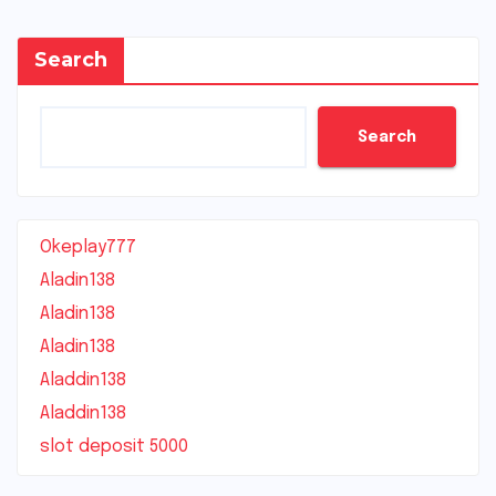
Search
Search
Okeplay777
Aladin138
Aladin138
Aladin138
Aladdin138
Aladdin138
slot deposit 5000