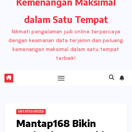
Kemenangan Maksimal
dalam Satu Tempat
Nikmati pengalaman judi online terpercaya
dengan keamanan data terjamin dan peluang
kemenangan maksimal dalam satu tempat
terbaik!
UNCATEGORIZED
Mantap168 Bikin