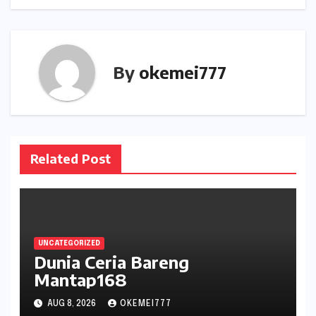
By
okemei777
Related Post
UNCATEGORIZED
Dunia Ceria Bareng
Mantap168
AUG 8, 2026
OKEMEI777