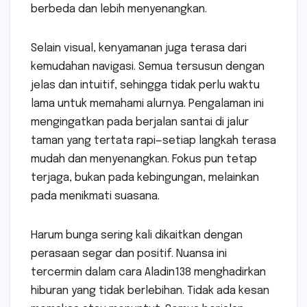
berbeda dan lebih menyenangkan.
Selain visual, kenyamanan juga terasa dari
kemudahan navigasi. Semua tersusun dengan
jelas dan intuitif, sehingga tidak perlu waktu
lama untuk memahami alurnya. Pengalaman ini
mengingatkan pada berjalan santai di jalur
taman yang tertata rapi—setiap langkah terasa
mudah dan menyenangkan. Fokus pun tetap
terjaga, bukan pada kebingungan, melainkan
pada menikmati suasana.
Harum bunga sering kali dikaitkan dengan
perasaan segar dan positif. Nuansa ini
tercermin dalam cara Aladin138 menghadirkan
hiburan yang tidak berlebihan. Tidak ada kesan