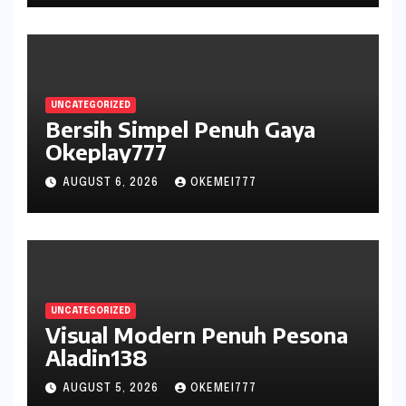
UNCATEGORIZED
Bersih Simpel Penuh Gaya
Okeplay777
AUGUST 6, 2026
OKEMEI777
UNCATEGORIZED
Visual Modern Penuh Pesona
Aladin138
AUGUST 5, 2026
OKEMEI777