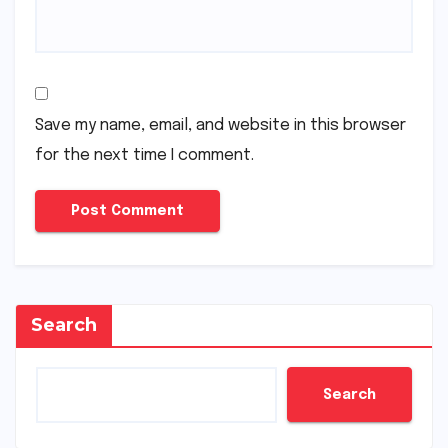
Save my name, email, and website in this browser
for the next time I comment.
Search
Search