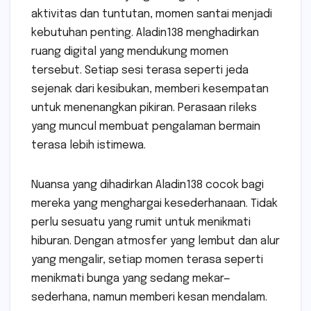
aktivitas dan tuntutan, momen santai menjadi
kebutuhan penting. Aladin138 menghadirkan
ruang digital yang mendukung momen
tersebut. Setiap sesi terasa seperti jeda
sejenak dari kesibukan, memberi kesempatan
untuk menenangkan pikiran. Perasaan rileks
yang muncul membuat pengalaman bermain
terasa lebih istimewa.
Nuansa yang dihadirkan Aladin138 cocok bagi
mereka yang menghargai kesederhanaan. Tidak
perlu sesuatu yang rumit untuk menikmati
hiburan. Dengan atmosfer yang lembut dan alur
yang mengalir, setiap momen terasa seperti
menikmati bunga yang sedang mekar—
sederhana, namun memberi kesan mendalam.