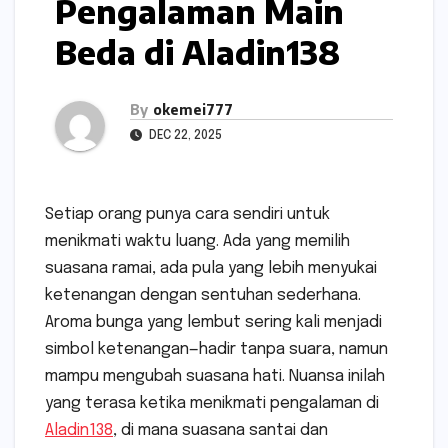
Pengalaman Main
Beda di Aladin138
By
okemei777
DEC 22, 2025
Setiap orang punya cara sendiri untuk
menikmati waktu luang. Ada yang memilih
suasana ramai, ada pula yang lebih menyukai
ketenangan dengan sentuhan sederhana.
Aroma bunga yang lembut sering kali menjadi
simbol ketenangan—hadir tanpa suara, namun
mampu mengubah suasana hati. Nuansa inilah
yang terasa ketika menikmati pengalaman di
Aladin138
, di mana suasana santai dan