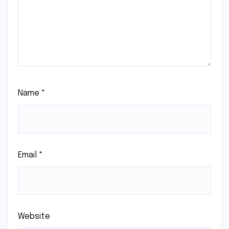
Name
*
Email
*
Website