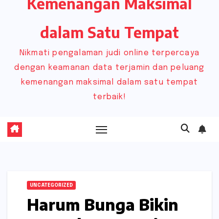
Kemenangan Maksimal
dalam Satu Tempat
Nikmati pengalaman judi online terpercaya
dengan keamanan data terjamin dan peluang
kemenangan maksimal dalam satu tempat
terbaik!
UNCATEGORIZED
Harum Bunga Bikin