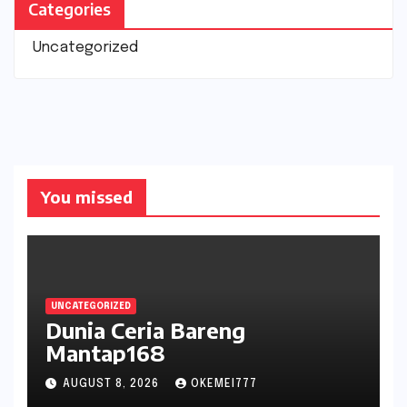
Categories
Uncategorized
You missed
UNCATEGORIZED
Dunia Ceria Bareng
Mantap168
AUGUST 8, 2026
OKEMEI777