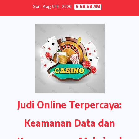
Skip
Sun. Aug 9th, 2026
6:56:58 AM
to
content
Judi Online Terpercaya:
Keamanan Data dan