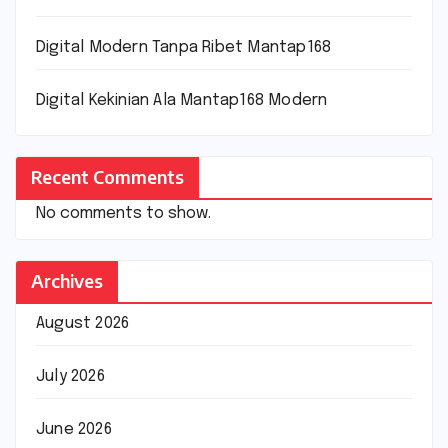
Digital Modern Tanpa Ribet Mantap168
Digital Kekinian Ala Mantap168 Modern
Recent Comments
No comments to show.
Archives
August 2026
July 2026
June 2026