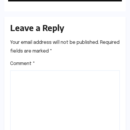
Leave a Reply
Your email address will not be published.
Required
fields are marked
*
Comment
*