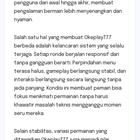
pengguna dari awal hingga akhir, membuat
pengalaman bermain lebih menyenangkan dan
nyaman.
Salah satu hal yang membuat Okeplay777
berbeda adalah kelancaran sistem yang selalu
terjaga. Setiap ronde berjalan responsif dan
tanpa gangguan berarti. Perpindahan menu
terasa halus, gameplay berlangsung stabil, dan
interaksi berlangsung secara langsung tanpa
jeda panjang. Kondisi ini membuat pemain bisa
fokus menikmati permainan tanpa harus
khawatir masalah teknis mengganggu momen
seru mereka.
Selain stabilitas, variasi permainan yang
ditawarkan Okeplay777 juga menjadi nilai