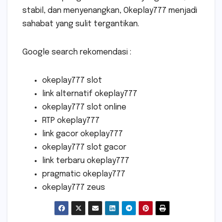
stabil, dan menyenangkan, Okeplay777 menjadi
sahabat yang sulit tergantikan.
Google search rekomendasi :
okeplay777 slot
link alternatif okeplay777
okeplay777 slot online
RTP okeplay777
link gacor okeplay777
okeplay777 slot gacor
link terbaru okeplay777
pragmatic okeplay777
okeplay777 zeus