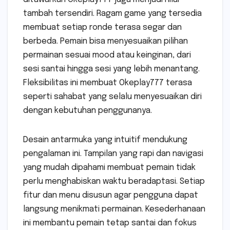
tambah tersendiri. Ragam game yang tersedia
membuat setiap ronde terasa segar dan
berbeda. Pemain bisa menyesuaikan pilihan
permainan sesuai mood atau keinginan, dari
sesi santai hingga sesi yang lebih menantang.
Fleksibilitas ini membuat Okeplay777 terasa
seperti sahabat yang selalu menyesuaikan diri
dengan kebutuhan penggunanya.
Desain antarmuka yang intuitif mendukung
pengalaman ini. Tampilan yang rapi dan navigasi
yang mudah dipahami membuat pemain tidak
perlu menghabiskan waktu beradaptasi. Setiap
fitur dan menu disusun agar pengguna dapat
langsung menikmati permainan. Kesederhanaan
ini membantu pemain tetap santai dan fokus