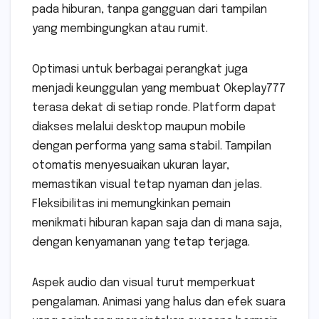
pada hiburan, tanpa gangguan dari tampilan
yang membingungkan atau rumit.
Optimasi untuk berbagai perangkat juga
menjadi keunggulan yang membuat Okeplay777
terasa dekat di setiap ronde. Platform dapat
diakses melalui desktop maupun mobile
dengan performa yang sama stabil. Tampilan
otomatis menyesuaikan ukuran layar,
memastikan visual tetap nyaman dan jelas.
Fleksibilitas ini memungkinkan pemain
menikmati hiburan kapan saja dan di mana saja,
dengan kenyamanan yang tetap terjaga.
Aspek audio dan visual turut memperkuat
pengalaman. Animasi yang halus dan efek suara