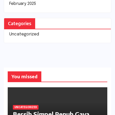
February 2025
Categories
Uncategorized
You missed
UNCATEGORIZED
Bersih Simpel Penuh Gaya