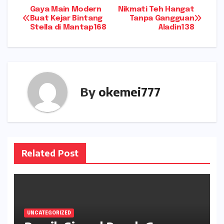
Post
Gaya Main Modern
Nikmati Teh Hangat
Buat Kejar Bintang
Tanpa Gangguan
Stella di Mantap168
Aladin138
navigation
By
okemei777
Related Post
UNCATEGORIZED