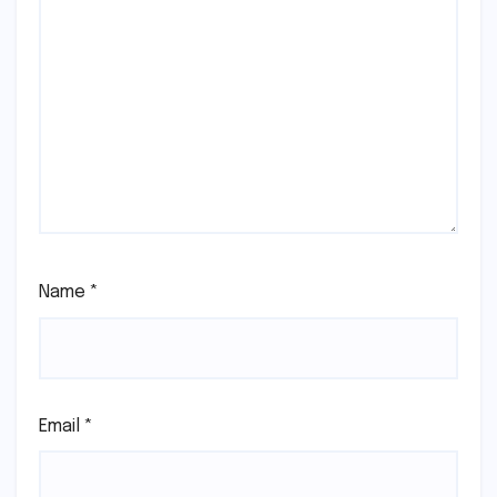
Name
*
Email
*