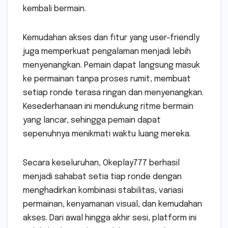
kembali bermain.
Kemudahan akses dan fitur yang user-friendly
juga memperkuat pengalaman menjadi lebih
menyenangkan. Pemain dapat langsung masuk
ke permainan tanpa proses rumit, membuat
setiap ronde terasa ringan dan menyenangkan.
Kesederhanaan ini mendukung ritme bermain
yang lancar, sehingga pemain dapat
sepenuhnya menikmati waktu luang mereka.
Secara keseluruhan, Okeplay777 berhasil
menjadi sahabat setia tiap ronde dengan
menghadirkan kombinasi stabilitas, variasi
permainan, kenyamanan visual, dan kemudahan
akses. Dari awal hingga akhir sesi, platform ini