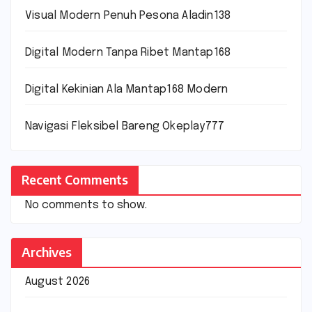
Visual Modern Penuh Pesona Aladin138
Digital Modern Tanpa Ribet Mantap168
Digital Kekinian Ala Mantap168 Modern
Navigasi Fleksibel Bareng Okeplay777
Recent Comments
No comments to show.
Archives
August 2026