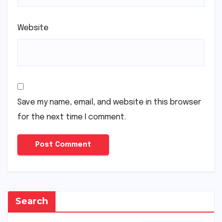
Website
Save my name, email, and website in this browser
for the next time I comment.
Search