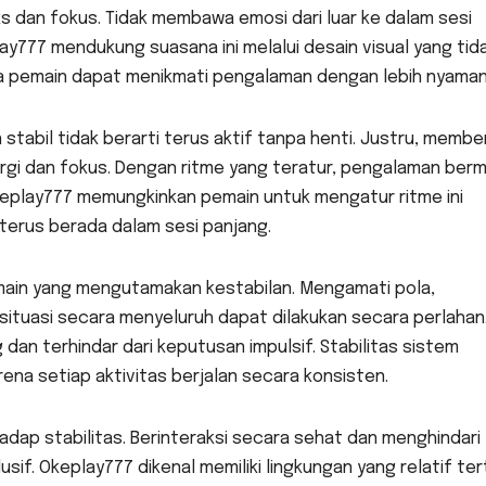
ks dan fokus. Tidak membawa emosi dari luar ke dalam sesi
777 mendukung suasana ini melalui desain visual yang tid
ga pemain dapat menikmati pengalaman dengan lebih nyaman
stabil tidak berarti terus aktif tanpa henti. Justru, member
gi dan fokus. Dengan ritme yang teratur, pengalaman berm
keplay777 memungkinkan pemain untuk mengatur ritme ini
terus berada dalam sesi panjang.
emain yang mengutamakan kestabilan. Mengamati pola,
ituasi secara menyeluruh dapat dilakukan secara perlahan
an terhindar dari keputusan impulsif. Stabilitas sistem
na setiap aktivitas berjalan secara konsisten.
adap stabilitas. Berinteraksi secara sehat dan menghindari
f. Okeplay777 dikenal memiliki lingkungan yang relatif tert