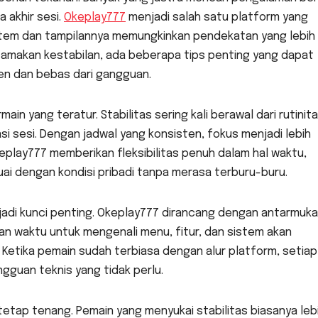
a akhir sesi.
Okeplay777
menjadi salah satu platform yang
istem dan tampilannya memungkinkan pendekatan yang lebih
tamakan kestabilan, ada beberapa tips penting yang dapat
n dan bebas dari gangguan.
 yang teratur. Stabilitas sering kali berawal dari rutinit
asi sesi. Dengan jadwal yang konsisten, fokus menjadi lebih
keplay777 memberikan fleksibilitas penuh dalam hal waktu,
i dengan kondisi pribadi tanpa merasa terburu-buru.
jadi kunci penting. Okeplay777 dirancang dengan antarmuka
n waktu untuk mengenali menu, fitur, dan sistem akan
Ketika pemain sudah terbiasa dengan alur platform, setiap
ngguan teknis yang tidak perlu.
tetap tenang. Pemain yang menyukai stabilitas biasanya leb