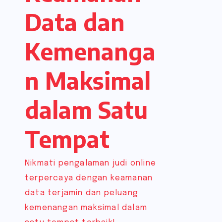
Data dan
Kemenanga
n Maksimal
dalam Satu
Tempat
Nikmati pengalaman judi online
terpercaya dengan keamanan
data terjamin dan peluang
kemenangan maksimal dalam