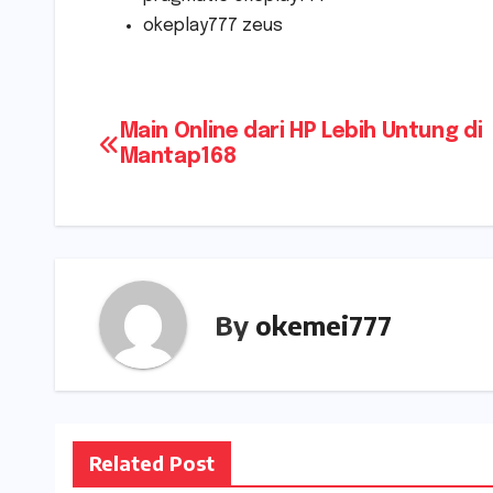
okeplay777 zeus
Post
Main Online dari HP Lebih Untung di
Mantap168
navigation
By
okemei777
Related Post