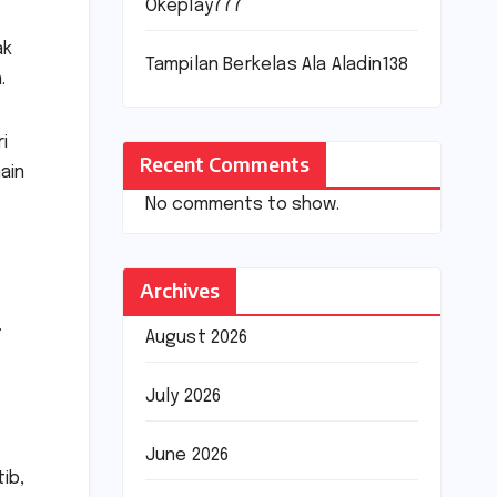
Okeplay777
ak
Tampilan Berkelas Ala Aladin138
.
i
Recent Comments
ain
No comments to show.
Archives
.
August 2026
July 2026
June 2026
ib,