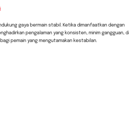
i
ndukung gaya bermain stabil. Ketika dimanfaatkan dengan
enghadirkan pengalaman yang konsisten, minim gangguan, d
 bagi pemain yang mengutamakan kestabilan.