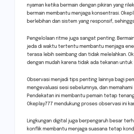
nyaman ketika bermain dengan pikiran yang rile
bermain membantu menjaga konsentrasi. Okeplay
berlebihan dan sistem yang responsif, sehing
Pengelolaan ritme juga sangat penting. Bermain 
jeda di waktu tertentu membantu menjaga ener
terasa lebih seimbang dan tidak melelahkan. O
dengan mudah karena tidak ada tekanan untuk 
Observasi menjadi tips penting lainnya bagi p
mengevaluasi sesi sebelumnya, dan memahami s
Pendekatan ini membantu pemain tetap tenang d
Okeplay777 mendukung proses observasi ini kare
Lingkungan digital juga berpengaruh besar terh
konflik membantu menjaga suasana tetap kondusi