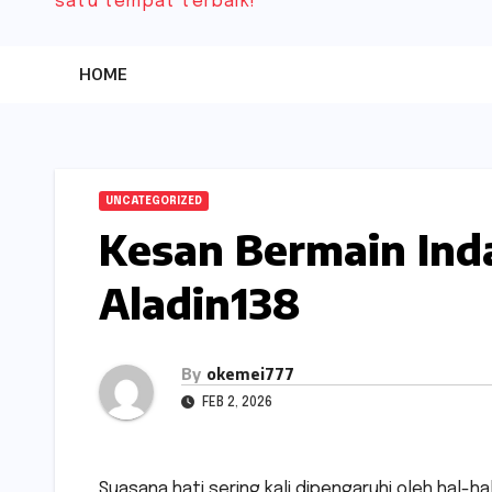
satu tempat terbaik!
HOME
UNCATEGORIZED
Kesan Bermain Ind
Aladin138
By
okemei777
FEB 2, 2026
Suasana hati sering kali dipengaruhi oleh hal-h