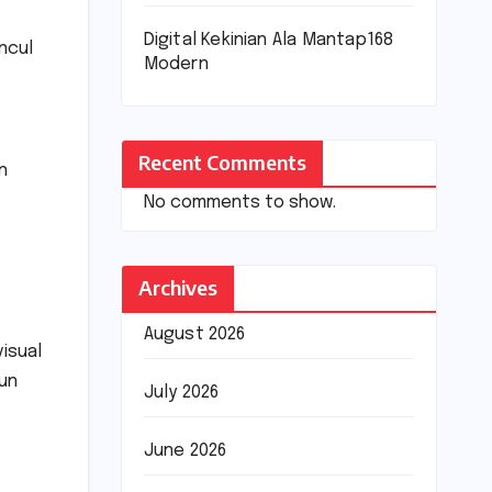
Digital Kekinian Ala Mantap168
ncul
Modern
Recent Comments
n
No comments to show.
Archives
August 2026
isual
pun
July 2026
June 2026