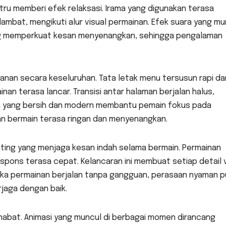
ru memberi efek relaksasi. Irama yang digunakan terasa
 lambat, mengikuti alur visual permainan. Efek suara yang mu
g memperkuat kesan menyenangkan, sehingga pengalaman
nan secara keseluruhan. Tata letak menu tersusun rapi da
an terasa lancar. Transisi antar halaman berjalan halus,
n yang bersih dan modern membantu pemain fokus pada
an bermain terasa ringan dan menyenangkan.
enting yang menjaga kesan indah selama bermain. Permainan
espons terasa cepat. Kelancaran ini membuat setiap detail v
tika permainan berjalan tanpa gangguan, perasaan nyaman 
jaga dengan baik.
habat. Animasi yang muncul di berbagai momen dirancang