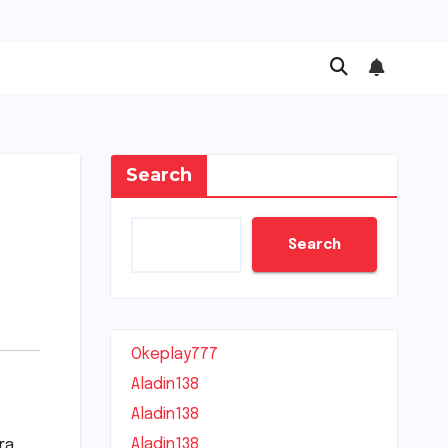
Search
Search
Okeplay777
Aladin138
Aladin138
Aladin138
ra