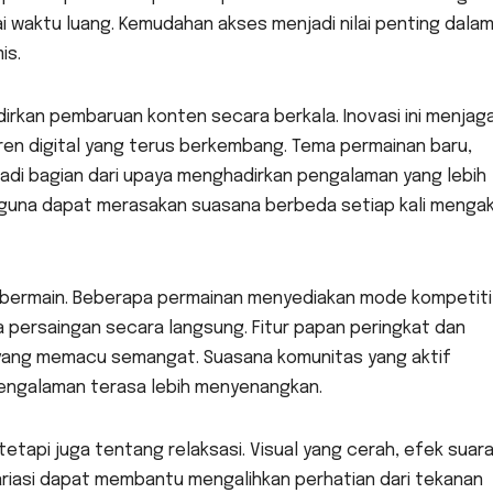
i waktu luang. Kemudahan akses menjadi nilai penting dala
is.
adirkan pembaruan konten secara berkala. Inovasi ini menjag
en digital yang terus berkembang. Tema permainan baru,
adi bagian dari upaya menghadirkan pengalaman yang lebih
gguna dapat merasakan suasana berbeda setiap kali menga
 bermain. Beberapa permainan menyediakan mode kompetiti
persaingan secara langsung. Fitur papan peringkat dan
ang memacu semangat. Suasana komunitas yang aktif
engalaman terasa lebih menyenangkan.
tetapi juga tentang relaksasi. Visual yang cerah, efek suar
ariasi dapat membantu mengalihkan perhatian dari tekanan