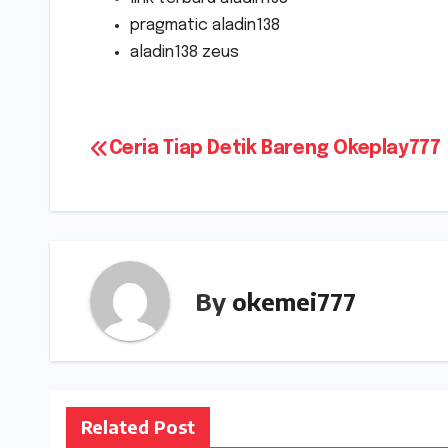
pragmatic aladin138
aladin138 zeus
Post
Ceria Tiap Detik Bareng Okeplay777
navigation
By
okemei777
Related Post