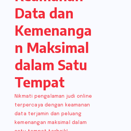
Data dan
Kemenanga
n Maksimal
dalam Satu
Tempat
Nikmati pengalaman judi online
terpercaya dengan keamanan
data terjamin dan peluang
kemenangan maksimal dalam