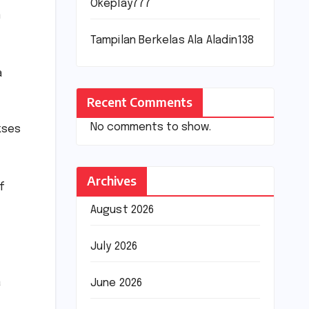
Okeplay777
m
Tampilan Berkelas Ala Aladin138
a
Recent Comments
No comments to show.
kses
Archives
f
August 2026
July 2026
a
June 2026