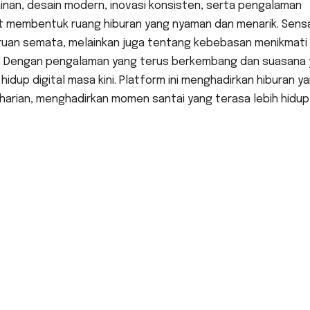
ainan, desain modern, inovasi konsisten, serta pengalaman
ut membentuk ruang hiburan yang nyaman dan menarik. Sens
ruan semata, melainkan juga tentang kebebasan menikmati
iri. Dengan pengalaman yang terus berkembang dan suasana
 hidup digital masa kini. Platform ini menghadirkan hiburan y
rian, menghadirkan momen santai yang terasa lebih hidup