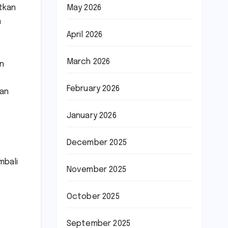
May 2026
tkan
n
April 2026
March 2026
an
February 2026
uan
January 2026
December 2025
mbali
November 2025
October 2025
September 2025