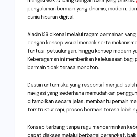
mengisi waktu luang dengan cara yang praktis.
pengalaman bermain yang dinamis, modern, dan
dunia hiburan digital.
Aladin138 dikenal melalui ragam permainan yang 
dengan konsep visual menarik serta mekanisme
fantasi, petualangan, hingga konsep modern ya
Keberagaman ini memberikan keleluasaan bagi 
bermain tidak terasa monoton.
Desain antarmuka yang responsif menjadi salah
navigasi yang sederhana memudahkan pengguna 
ditampilkan secara jelas, membantu pemain me
terstruktur rapi, proses bermain terasa lebih n
Konsep terbang tanpa ragu mencerminkan kebeb
dapat diakses melalui berbagai perangkat, baik