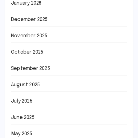
January 2026
December 2025
November 2025
October 2025
September 2025
August 2025
July 2025
June 2025
May 2025