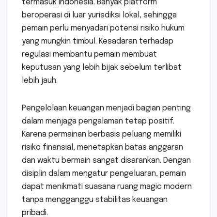
termasuk Indonesia. Banyak platform
beroperasi di luar yurisdiksi lokal, sehingga
pemain perlu menyadari potensi risiko hukum
yang mungkin timbul. Kesadaran terhadap
regulasi membantu pemain membuat
keputusan yang lebih bijak sebelum terlibat
lebih jauh.
Pengelolaan keuangan menjadi bagian penting
dalam menjaga pengalaman tetap positif.
Karena permainan berbasis peluang memiliki
risiko finansial, menetapkan batas anggaran
dan waktu bermain sangat disarankan. Dengan
disiplin dalam mengatur pengeluaran, pemain
dapat menikmati suasana ruang magic modern
tanpa mengganggu stabilitas keuangan
pribadi.