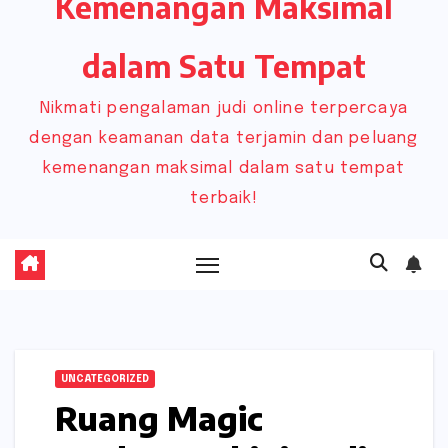
Kemenangan Maksimal
dalam Satu Tempat
Nikmati pengalaman judi online terpercaya
dengan keamanan data terjamin dan peluang
kemenangan maksimal dalam satu tempat
terbaik!
UNCATEGORIZED
Ruang Magic