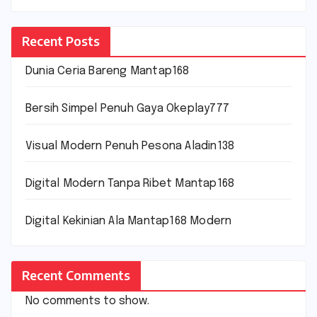
Recent Posts
Dunia Ceria Bareng Mantap168
Bersih Simpel Penuh Gaya Okeplay777
Visual Modern Penuh Pesona Aladin138
Digital Modern Tanpa Ribet Mantap168
Digital Kekinian Ala Mantap168 Modern
Recent Comments
No comments to show.