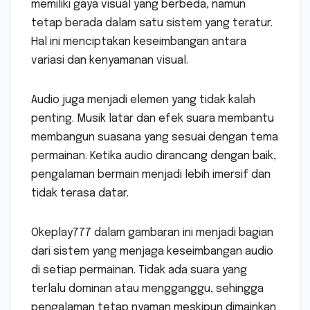
memiliki gaya visual yang berbeda, namun
tetap berada dalam satu sistem yang teratur.
Hal ini menciptakan keseimbangan antara
variasi dan kenyamanan visual.
Audio juga menjadi elemen yang tidak kalah
penting. Musik latar dan efek suara membantu
membangun suasana yang sesuai dengan tema
permainan. Ketika audio dirancang dengan baik,
pengalaman bermain menjadi lebih imersif dan
tidak terasa datar.
Okeplay777 dalam gambaran ini menjadi bagian
dari sistem yang menjaga keseimbangan audio
di setiap permainan. Tidak ada suara yang
terlalu dominan atau mengganggu, sehingga
pengalaman tetap nyaman meskipun dimainkan