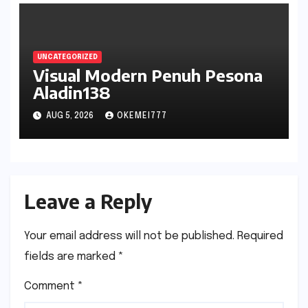
UNCATEGORIZED
Visual Modern Penuh Pesona
Aladin138
AUG 5, 2026
OKEMEI777
Leave a Reply
Your email address will not be published.
Required
fields are marked
*
Comment
*