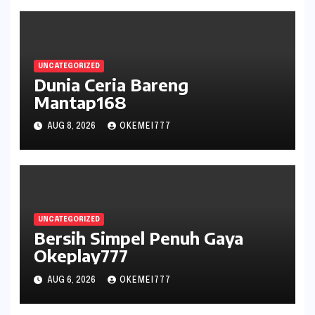
UNCATEGORIZED
Dunia Ceria Bareng
Mantap168
AUG 8, 2026
OKEMEI777
UNCATEGORIZED
Bersih Simpel Penuh Gaya
Okeplay777
AUG 6, 2026
OKEMEI777