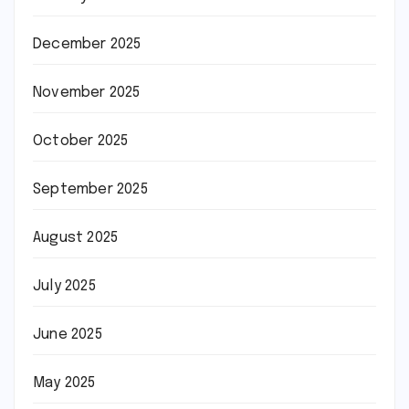
December 2025
November 2025
October 2025
September 2025
August 2025
July 2025
June 2025
May 2025