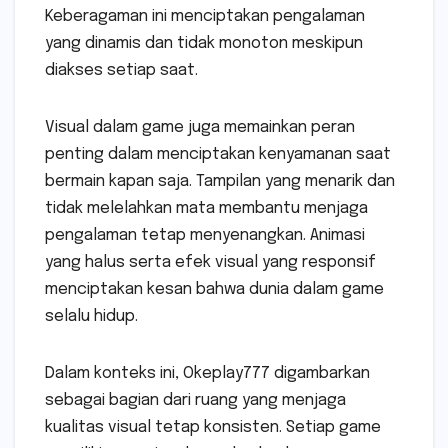
Keberagaman ini menciptakan pengalaman
yang dinamis dan tidak monoton meskipun
diakses setiap saat.
Visual dalam game juga memainkan peran
penting dalam menciptakan kenyamanan saat
bermain kapan saja. Tampilan yang menarik dan
tidak melelahkan mata membantu menjaga
pengalaman tetap menyenangkan. Animasi
yang halus serta efek visual yang responsif
menciptakan kesan bahwa dunia dalam game
selalu hidup.
Dalam konteks ini, Okeplay777 digambarkan
sebagai bagian dari ruang yang menjaga
kualitas visual tetap konsisten. Setiap game