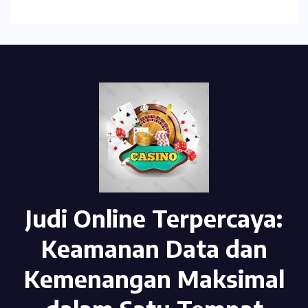
Judi Online Terpercaya:
Keamanan Data dan
Kemenangan Maksimal