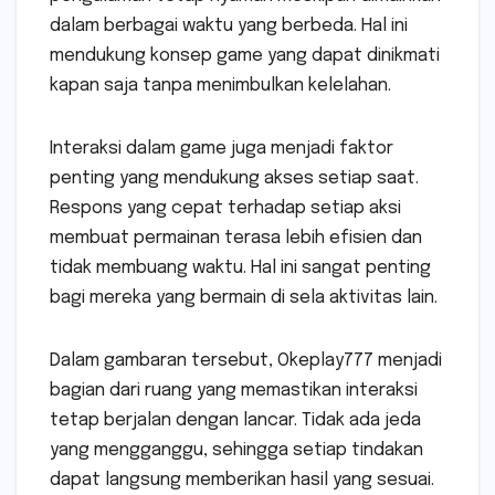
dalam berbagai waktu yang berbeda. Hal ini
mendukung konsep game yang dapat dinikmati
kapan saja tanpa menimbulkan kelelahan.
Interaksi dalam game juga menjadi faktor
penting yang mendukung akses setiap saat.
Respons yang cepat terhadap setiap aksi
membuat permainan terasa lebih efisien dan
tidak membuang waktu. Hal ini sangat penting
bagi mereka yang bermain di sela aktivitas lain.
Dalam gambaran tersebut, Okeplay777 menjadi
bagian dari ruang yang memastikan interaksi
tetap berjalan dengan lancar. Tidak ada jeda
yang mengganggu, sehingga setiap tindakan
dapat langsung memberikan hasil yang sesuai.