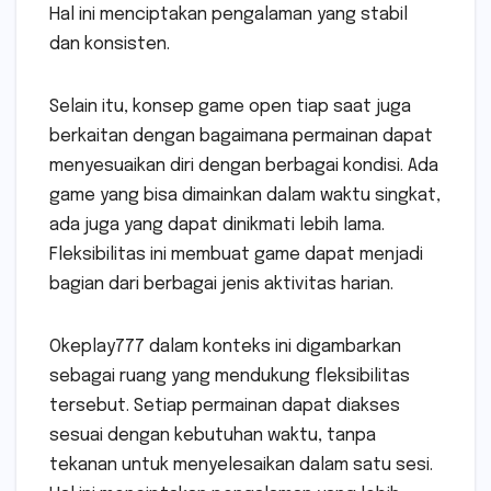
Hal ini menciptakan pengalaman yang stabil
dan konsisten.
Selain itu, konsep game open tiap saat juga
berkaitan dengan bagaimana permainan dapat
menyesuaikan diri dengan berbagai kondisi. Ada
game yang bisa dimainkan dalam waktu singkat,
ada juga yang dapat dinikmati lebih lama.
Fleksibilitas ini membuat game dapat menjadi
bagian dari berbagai jenis aktivitas harian.
Okeplay777 dalam konteks ini digambarkan
sebagai ruang yang mendukung fleksibilitas
tersebut. Setiap permainan dapat diakses
sesuai dengan kebutuhan waktu, tanpa
tekanan untuk menyelesaikan dalam satu sesi.