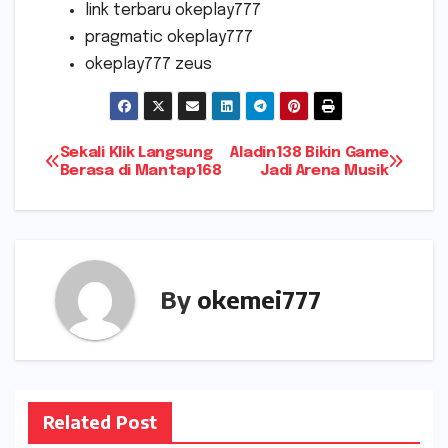
link terbaru okeplay777
pragmatic okeplay777
okeplay777 zeus
Post
Sekali Klik Langsung
Aladin138 Bikin Game
Berasa di Mantap168
Jadi Arena Musik
navigation
By
okemei777
Related Post