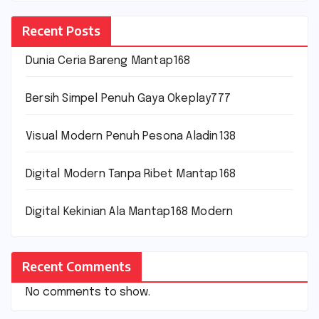
Recent Posts
Dunia Ceria Bareng Mantap168
Bersih Simpel Penuh Gaya Okeplay777
Visual Modern Penuh Pesona Aladin138
Digital Modern Tanpa Ribet Mantap168
Digital Kekinian Ala Mantap168 Modern
Recent Comments
No comments to show.