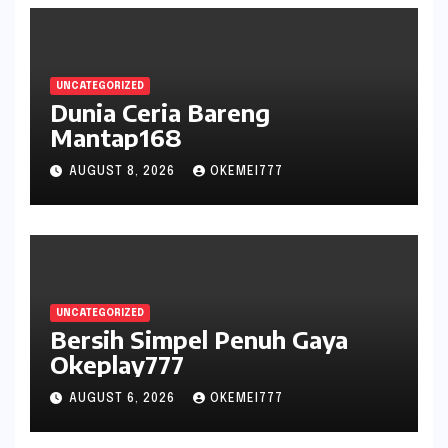
UNCATEGORIZED
Dunia Ceria Bareng
Mantap168
AUGUST 8, 2026
OKEMEI777
UNCATEGORIZED
Bersih Simpel Penuh Gaya
Okeplay777
AUGUST 6, 2026
OKEMEI777