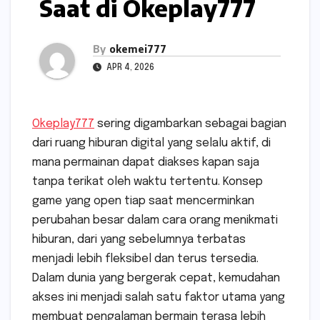
Saat di Okeplay777
By
okemei777
APR 4, 2026
Okeplay777
sering digambarkan sebagai bagian
dari ruang hiburan digital yang selalu aktif, di
mana permainan dapat diakses kapan saja
tanpa terikat oleh waktu tertentu. Konsep
game yang open tiap saat mencerminkan
perubahan besar dalam cara orang menikmati
hiburan, dari yang sebelumnya terbatas
menjadi lebih fleksibel dan terus tersedia.
Dalam dunia yang bergerak cepat, kemudahan
akses ini menjadi salah satu faktor utama yang
membuat pengalaman bermain terasa lebih