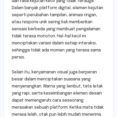
dari rasa kejutan kecil yang tidak terduga.
Dalam banyak platform digital, elemen kejutan
seperti perubahan tampilan, animasi ringan,
atau respons unik sering kali memberikan
sensasi berbeda yang membuat pengalaman
tidak terasa monoton. Hal-hal kecil ini
menciptakan variasi dalam setiap interaksi,
sehingga tidak ada momen yang terasa sama
persis.
Selain itu, kenyamanan visual juga berperan
besar dalam menciptakan suasana yang
menyenangkan. Warna yang lembut, tata letak
yang rapi, serta keseimbangan elemen desain
dapat memengaruhi cara seseorang
merasakan sebuah platform. Ketika mata tidak
merasa lelah, otak pun lebih mudah menerima