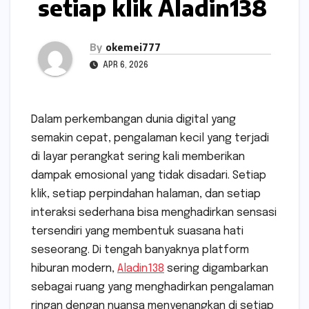
setiap klik Aladin138
By
okemei777
APR 6, 2026
Dalam perkembangan dunia digital yang
semakin cepat, pengalaman kecil yang terjadi
di layar perangkat sering kali memberikan
dampak emosional yang tidak disadari. Setiap
klik, setiap perpindahan halaman, dan setiap
interaksi sederhana bisa menghadirkan sensasi
tersendiri yang membentuk suasana hati
seseorang. Di tengah banyaknya platform
hiburan modern,
Aladin138
sering digambarkan
sebagai ruang yang menghadirkan pengalaman
ringan dengan nuansa menyenangkan di setiap