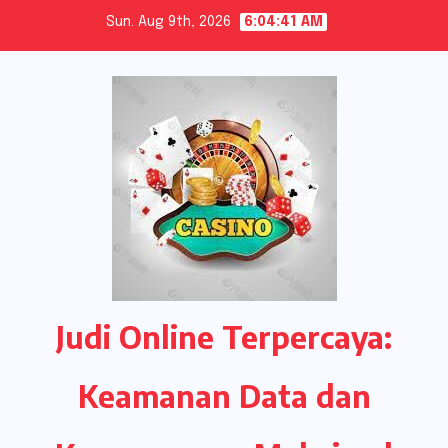
Skip
Sun. Aug 9th, 2026
6:04:42 AM
to
content
Judi Online Terpercaya:
Keamanan Data dan