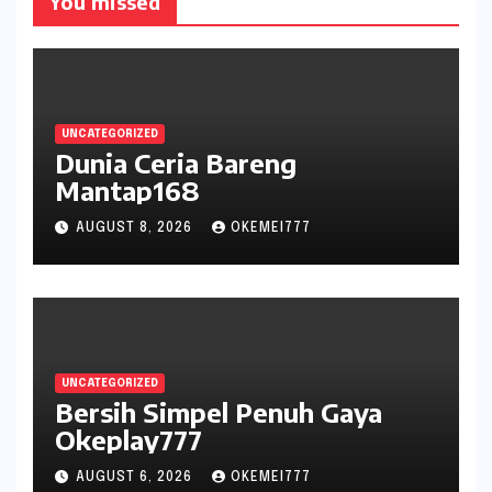
You missed
UNCATEGORIZED
Dunia Ceria Bareng
Mantap168
AUGUST 8, 2026
OKEMEI777
UNCATEGORIZED
Bersih Simpel Penuh Gaya
Okeplay777
AUGUST 6, 2026
OKEMEI777