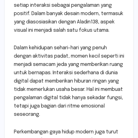
setiap interaksi sebagai pengalaman yang
positif. Dalam banyak desain modern, termasuk
yang diasosiasikan dengan Aladin138, aspek
visual ini menjadi salah satu fokus utama.
Dalam kehidupan sehari-hari yang penuh
dengan aktivitas padat, momen kecil seperti ini
menjadi semacam jeda yang memberikan ruang
untuk bernapas. Interaksi sederhana di dunia
digital dapat memberikan hiburan ringan yang
tidak memerlukan usaha besar. Hal ini membuat
pengalaman digital tidak hanya sekadar fungsi,
tetapi juga bagian dari ritme emosional
seseorang.
Perkembangan gaya hidup modern juga turut