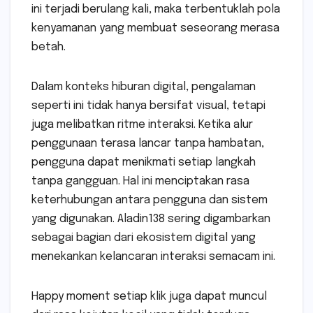
ini terjadi berulang kali, maka terbentuklah pola
kenyamanan yang membuat seseorang merasa
betah.
Dalam konteks hiburan digital, pengalaman
seperti ini tidak hanya bersifat visual, tetapi
juga melibatkan ritme interaksi. Ketika alur
penggunaan terasa lancar tanpa hambatan,
pengguna dapat menikmati setiap langkah
tanpa gangguan. Hal ini menciptakan rasa
keterhubungan antara pengguna dan sistem
yang digunakan. Aladin138 sering digambarkan
sebagai bagian dari ekosistem digital yang
menekankan kelancaran interaksi semacam ini.
Happy moment setiap klik juga dapat muncul