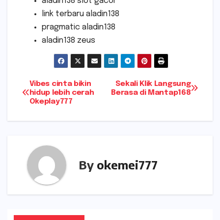
aladin138 slot gacor
link terbaru aladin138
pragmatic aladin138
aladin138 zeus
Post
Vibes cinta bikin
Sekali Klik Langsung
hidup lebih cerah
Berasa di Mantap168
Okeplay777
navigation
By
okemei777