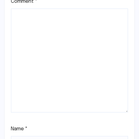
Comment
*
Name
*