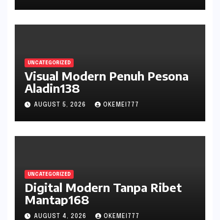
UNCATEGORIZED
Visual Modern Penuh Pesona
Aladin138
AUGUST 5, 2026
OKEMEI777
UNCATEGORIZED
Digital Modern Tanpa Ribet
Mantap168
AUGUST 4, 2026
OKEMEI777