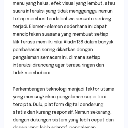
menu yang halus, efek visual yang lembut, atau
suara interaksi yang tidak mengganggu namun
tetap memberi tanda bahwa sesuatu sedang
terjadi. Elemen-elemen sederhana ini dapat
menciptakan suasana yang membuat setiap
klik terasa memiliki nilai. Aladin138 dalam banyak
pembahasan sering dikaitkan dengan
pengalaman semacam ini, di mana setiap
interaksi dirancang agar terasa ringan dan
tidak membebani.
Perkembangan teknologi menjadi faktor utama
yang memungkinkan pengalaman seperti ini
tercipta. Dulu, platform digital cenderung
statis dan kurang responsif. Namun sekarang,
dengan dukungan sistem yang lebih cepat dan
desain yang lebih adaptif, pengalaman