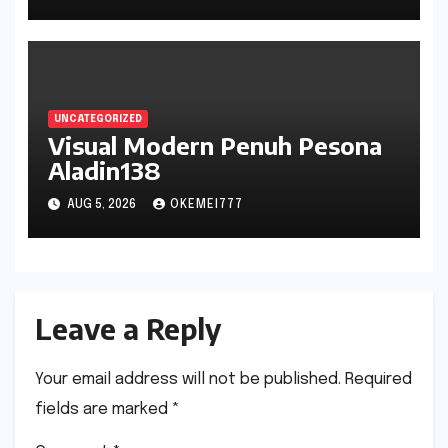
UNCATEGORIZED
Visual Modern Penuh Pesona
Aladin138
AUG 5, 2026
OKEMEI777
Leave a Reply
Your email address will not be published.
Required
fields are marked
*