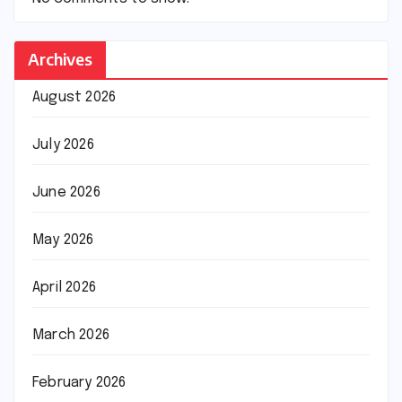
Archives
August 2026
July 2026
June 2026
May 2026
April 2026
March 2026
February 2026