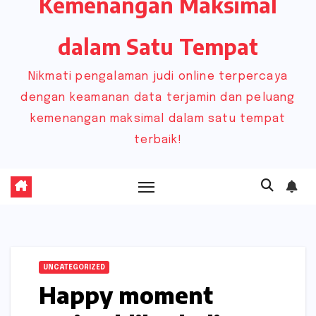
Kemenangan Maksimal
dalam Satu Tempat
Nikmati pengalaman judi online terpercaya
dengan keamanan data terjamin dan peluang
kemenangan maksimal dalam satu tempat
terbaik!
UNCATEGORIZED
Happy moment