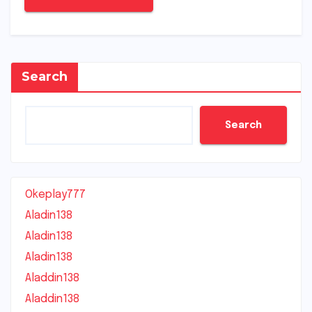
Search
Search
Okeplay777
Aladin138
Aladin138
Aladin138
Aladdin138
Aladdin138