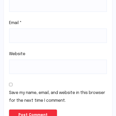
Email
*
Website
Save my name, email, and website in this browser
for the next time I comment.