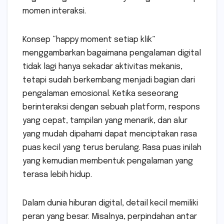
momen interaksi.
Konsep “happy moment setiap klik”
menggambarkan bagaimana pengalaman digital
tidak lagi hanya sekadar aktivitas mekanis,
tetapi sudah berkembang menjadi bagian dari
pengalaman emosional. Ketika seseorang
berinteraksi dengan sebuah platform, respons
yang cepat, tampilan yang menarik, dan alur
yang mudah dipahami dapat menciptakan rasa
puas kecil yang terus berulang. Rasa puas inilah
yang kemudian membentuk pengalaman yang
terasa lebih hidup.
Dalam dunia hiburan digital, detail kecil memiliki
peran yang besar. Misalnya, perpindahan antar