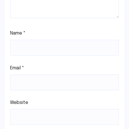
Name
*
Email
*
Website