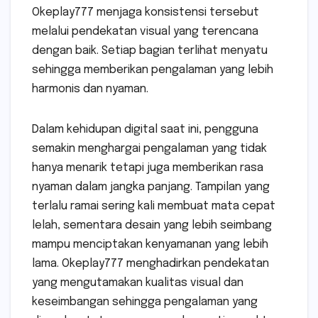
Okeplay777 menjaga konsistensi tersebut
melalui pendekatan visual yang terencana
dengan baik. Setiap bagian terlihat menyatu
sehingga memberikan pengalaman yang lebih
harmonis dan nyaman.
Dalam kehidupan digital saat ini, pengguna
semakin menghargai pengalaman yang tidak
hanya menarik tetapi juga memberikan rasa
nyaman dalam jangka panjang. Tampilan yang
terlalu ramai sering kali membuat mata cepat
lelah, sementara desain yang lebih seimbang
mampu menciptakan kenyamanan yang lebih
lama. Okeplay777 menghadirkan pendekatan
yang mengutamakan kualitas visual dan
keseimbangan sehingga pengalaman yang