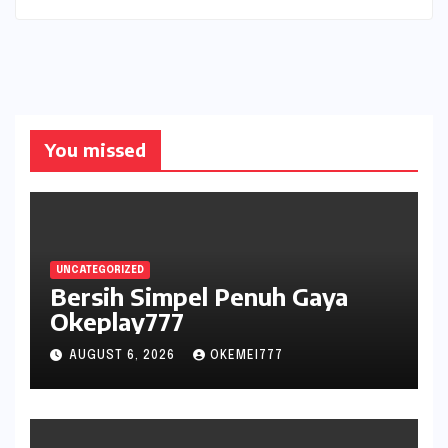
You missed
UNCATEGORIZED
Bersih Simpel Penuh Gaya
Okeplay777
AUGUST 6, 2026
OKEMEI777