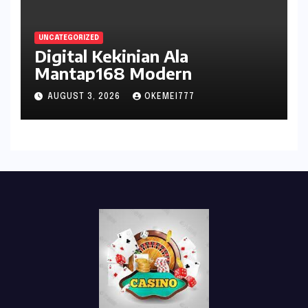
UNCATEGORIZED
Digital Kekinian Ala
Mantap168 Modern
AUGUST 3, 2026
OKEMEI777