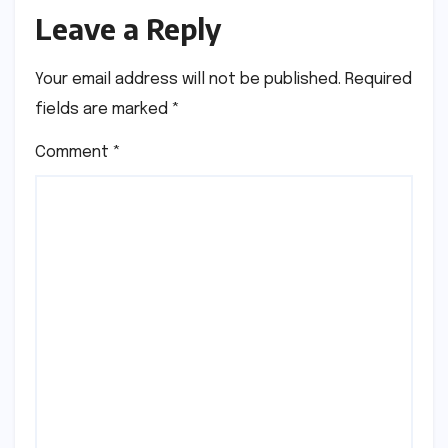
Leave a Reply
Your email address will not be published.
Required
fields are marked
*
Comment
*