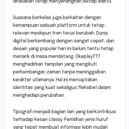
dirasakan tetap menyenangkan setiap waktu.
Suasana berkelas juga berkaitan dengan
kemampuan sebuah platform untuk tetap
relevan meskipun tren terus berubah. Dunia
digital berkembang dengan sangat cepat, dan
desain yang populer hari ini belum tentu tetap
menarik di masa mendatang. Okeplay777
menghadirkan tampilan yang mengikuti
perkembangan zaman tanpa meninggalkan
karakter utamanya. Hal ini menciptakan
identitas yang kuat sekaligus fleksibel dalam
menghadapi perubahan.
Tipografi menjadi bagian lain yang berkontribusi
terhadap kesan classy. Pemilihan jenis huruf
yang tepat membuat informasi lebih mudah