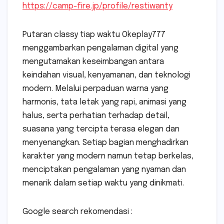
https://camp-fire.jp/profile/restiwanty
Putaran classy tiap waktu Okeplay777
menggambarkan pengalaman digital yang
mengutamakan keseimbangan antara
keindahan visual, kenyamanan, dan teknologi
modern. Melalui perpaduan warna yang
harmonis, tata letak yang rapi, animasi yang
halus, serta perhatian terhadap detail,
suasana yang tercipta terasa elegan dan
menyenangkan. Setiap bagian menghadirkan
karakter yang modern namun tetap berkelas,
menciptakan pengalaman yang nyaman dan
menarik dalam setiap waktu yang dinikmati.
Google search rekomendasi :