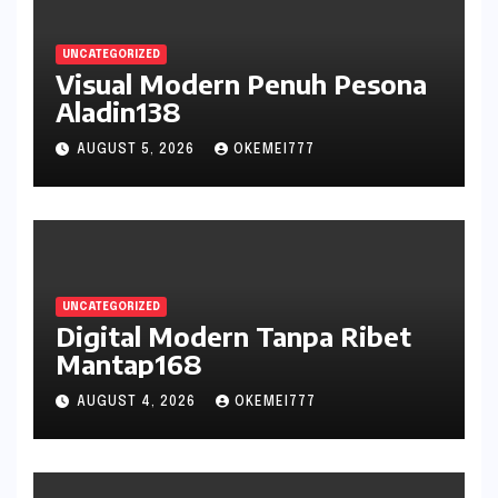
UNCATEGORIZED
Visual Modern Penuh Pesona
Aladin138
AUGUST 5, 2026
OKEMEI777
UNCATEGORIZED
Digital Modern Tanpa Ribet
Mantap168
AUGUST 4, 2026
OKEMEI777