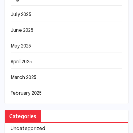
July 2025
June 2025
May 2025
April 2025
March 2025
February 2025
Categories
Uncategorized