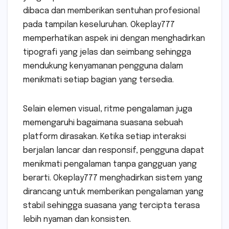
dibaca dan memberikan sentuhan profesional
pada tampilan keseluruhan. Okeplay777
memperhatikan aspek ini dengan menghadirkan
tipografi yang jelas dan seimbang sehingga
mendukung kenyamanan pengguna dalam
menikmati setiap bagian yang tersedia.
Selain elemen visual, ritme pengalaman juga
memengaruhi bagaimana suasana sebuah
platform dirasakan. Ketika setiap interaksi
berjalan lancar dan responsif, pengguna dapat
menikmati pengalaman tanpa gangguan yang
berarti. Okeplay777 menghadirkan sistem yang
dirancang untuk memberikan pengalaman yang
stabil sehingga suasana yang tercipta terasa
lebih nyaman dan konsisten.