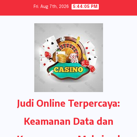
Skip
Fri. Aug 7th, 2026
5:44:05 PM
to
content
Judi Online Terpercaya:
Keamanan Data dan