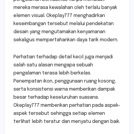
mereka merasa kewalahan oleh terlalu banyak
elemen visual. Okeplay777 menghadirkan
keseimbangan tersebut melalui pendekatan
desain yang mengutamakan kenyamanan
sekaligus mempertahankan daya tarik modern.
Perhatian terhadap detail kecil juga menjadi
salah satu alasan mengapa sebuah
pengalaman terasa lebih berkelas.
Penempatan ikon, penggunaan ruang kosong,
serta konsistensi warna memberikan dampak
besar terhadap keseluruhan suasana.
Okeplay777 memberikan perhatian pada aspek-
aspek tersebut sehingga setiap elemen
terlihat lebih teratur dan menyatu dengan baik.