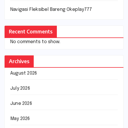
Navigasi Fleksibel Bareng Okeplay777
Recent Comments
No comments to show.
Archives
August 2026
July 2026
June 2026
May 2026