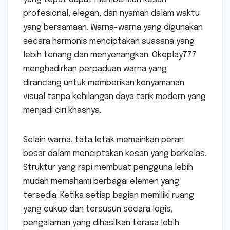
profesional, elegan, dan nyaman dalam waktu
yang bersamaan. Warna-warna yang digunakan
secara harmonis menciptakan suasana yang
lebih tenang dan menyenangkan. Okeplay777
menghadirkan perpaduan warna yang
dirancang untuk memberikan kenyamanan
visual tanpa kehilangan daya tarik modern yang
menjadi ciri khasnya.
Selain warna, tata letak memainkan peran
besar dalam menciptakan kesan yang berkelas.
Struktur yang rapi membuat pengguna lebih
mudah memahami berbagai elemen yang
tersedia. Ketika setiap bagian memiliki ruang
yang cukup dan tersusun secara logis,
pengalaman yang dihasilkan terasa lebih