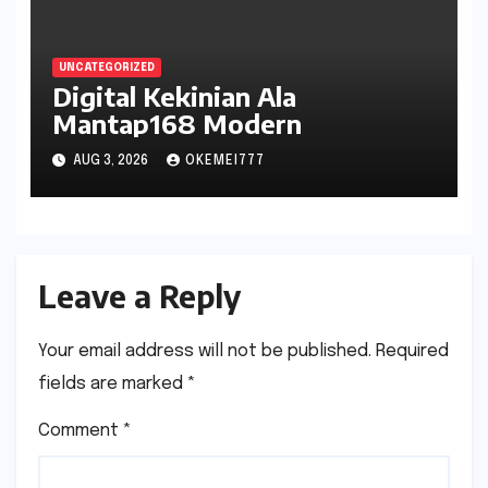
UNCATEGORIZED
Digital Kekinian Ala
Mantap168 Modern
AUG 3, 2026
OKEMEI777
Leave a Reply
Your email address will not be published.
Required
fields are marked
*
Comment
*