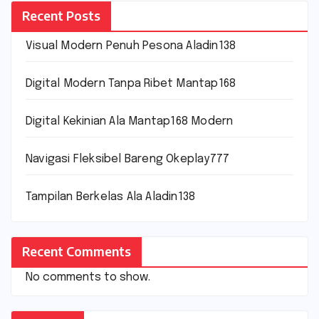
Recent Posts
Visual Modern Penuh Pesona Aladin138
Digital Modern Tanpa Ribet Mantap168
Digital Kekinian Ala Mantap168 Modern
Navigasi Fleksibel Bareng Okeplay777
Tampilan Berkelas Ala Aladin138
Recent Comments
No comments to show.