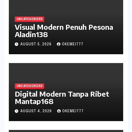
UNCATEGORIZED
Visual Modern Penuh Pesona
Aladin138
AUGUST 5, 2026
OKEMEI777
UNCATEGORIZED
Digital Modern Tanpa Ribet
Mantap168
AUGUST 4, 2026
OKEMEI777