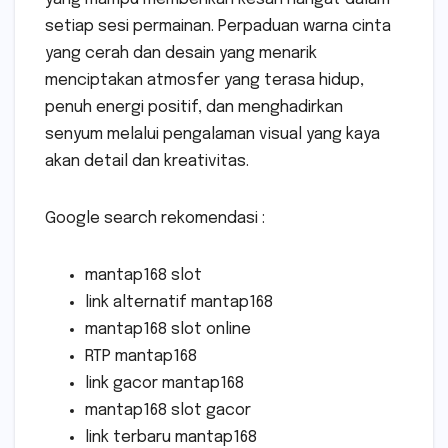
setiap sesi permainan. Perpaduan warna cinta
yang cerah dan desain yang menarik
menciptakan atmosfer yang terasa hidup,
penuh energi positif, dan menghadirkan
senyum melalui pengalaman visual yang kaya
akan detail dan kreativitas.
Google search rekomendasi :
mantap168 slot
link alternatif mantap168
mantap168 slot online
RTP mantap168
link gacor mantap168
mantap168 slot gacor
link terbaru mantap168