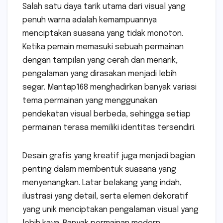
Salah satu daya tarik utama dari visual yang
penuh warna adalah kemampuannya
menciptakan suasana yang tidak monoton.
Ketika pemain memasuki sebuah permainan
dengan tampilan yang cerah dan menarik,
pengalaman yang dirasakan menjadi lebih
segar. Mantap168 menghadirkan banyak variasi
tema permainan yang menggunakan
pendekatan visual berbeda, sehingga setiap
permainan terasa memiliki identitas tersendiri.
Desain grafis yang kreatif juga menjadi bagian
penting dalam membentuk suasana yang
menyenangkan. Latar belakang yang indah,
ilustrasi yang detail, serta elemen dekoratif
yang unik menciptakan pengalaman visual yang