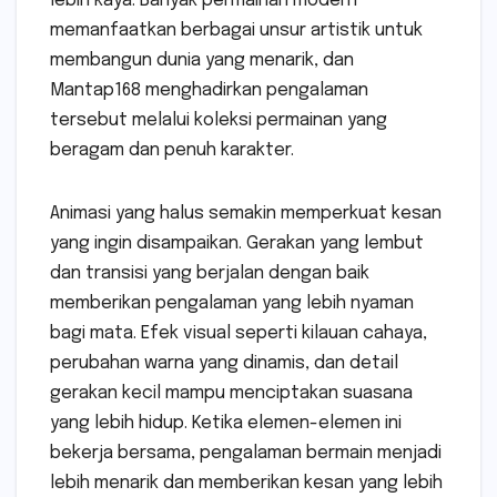
lebih kaya. Banyak permainan modern
memanfaatkan berbagai unsur artistik untuk
membangun dunia yang menarik, dan
Mantap168 menghadirkan pengalaman
tersebut melalui koleksi permainan yang
beragam dan penuh karakter.
Animasi yang halus semakin memperkuat kesan
yang ingin disampaikan. Gerakan yang lembut
dan transisi yang berjalan dengan baik
memberikan pengalaman yang lebih nyaman
bagi mata. Efek visual seperti kilauan cahaya,
perubahan warna yang dinamis, dan detail
gerakan kecil mampu menciptakan suasana
yang lebih hidup. Ketika elemen-elemen ini
bekerja bersama, pengalaman bermain menjadi
lebih menarik dan memberikan kesan yang lebih