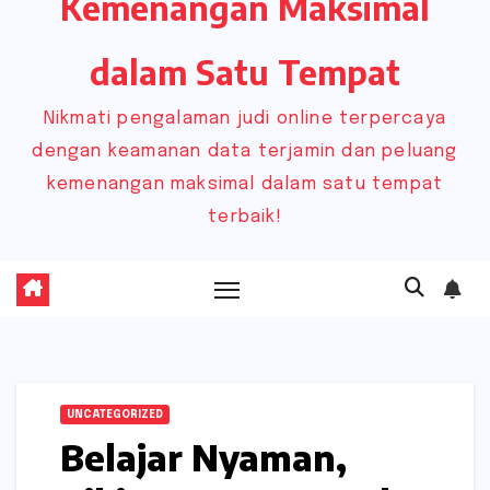
Kemenangan Maksimal
dalam Satu Tempat
Nikmati pengalaman judi online terpercaya
dengan keamanan data terjamin dan peluang
kemenangan maksimal dalam satu tempat
terbaik!
UNCATEGORIZED
Belajar Nyaman,