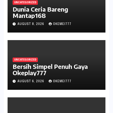
UNCATEGORIZED
Dunia Ceria Bareng
Mantap168
AUGUST 8, 2026
OKEMEI777
UNCATEGORIZED
Bersih Simpel Penuh Gaya
Okeplay777
AUGUST 6, 2026
OKEMEI777