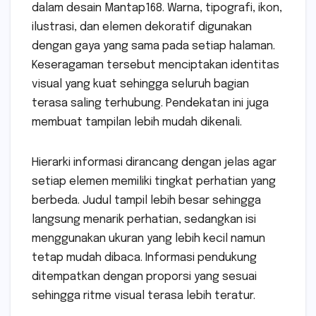
dalam desain Mantap168. Warna, tipografi, ikon,
ilustrasi, dan elemen dekoratif digunakan
dengan gaya yang sama pada setiap halaman.
Keseragaman tersebut menciptakan identitas
visual yang kuat sehingga seluruh bagian
terasa saling terhubung. Pendekatan ini juga
membuat tampilan lebih mudah dikenali.
Hierarki informasi dirancang dengan jelas agar
setiap elemen memiliki tingkat perhatian yang
berbeda. Judul tampil lebih besar sehingga
langsung menarik perhatian, sedangkan isi
menggunakan ukuran yang lebih kecil namun
tetap mudah dibaca. Informasi pendukung
ditempatkan dengan proporsi yang sesuai
sehingga ritme visual terasa lebih teratur.