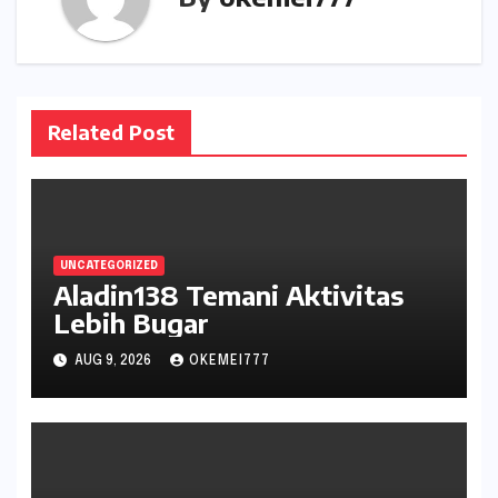
Related Post
UNCATEGORIZED
Aladin138 Temani Aktivitas
Lebih Bugar
AUG 9, 2026
OKEMEI777