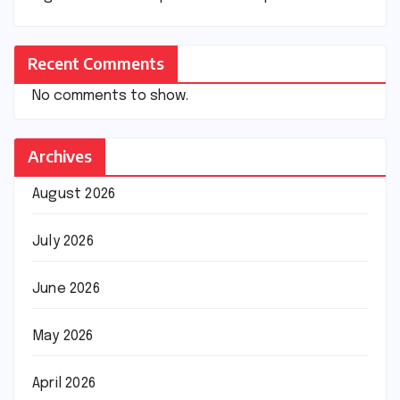
Recent Comments
No comments to show.
Archives
August 2026
July 2026
June 2026
May 2026
April 2026