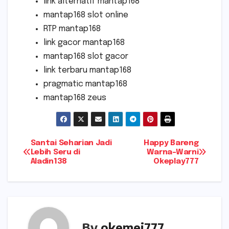
link alternatif mantap168
mantap168 slot online
RTP mantap168
link gacor mantap168
mantap168 slot gacor
link terbaru mantap168
pragmatic mantap168
mantap168 zeus
Post
Santai Seharian Jadi
Happy Bareng
Lebih Seru di
Warna-Warni
Aladin138
Okeplay777
navigation
By
okemei777