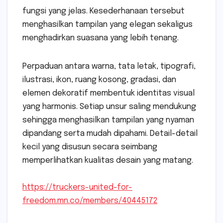
fungsi yang jelas. Kesederhanaan tersebut
menghasilkan tampilan yang elegan sekaligus
menghadirkan suasana yang lebih tenang.
Perpaduan antara warna, tata letak, tipografi,
ilustrasi, ikon, ruang kosong, gradasi, dan
elemen dekoratif membentuk identitas visual
yang harmonis. Setiap unsur saling mendukung
sehingga menghasilkan tampilan yang nyaman
dipandang serta mudah dipahami. Detail-detail
kecil yang disusun secara seimbang
memperlihatkan kualitas desain yang matang.
https://truckers-united-for-
freedom.mn.co/members/40445172