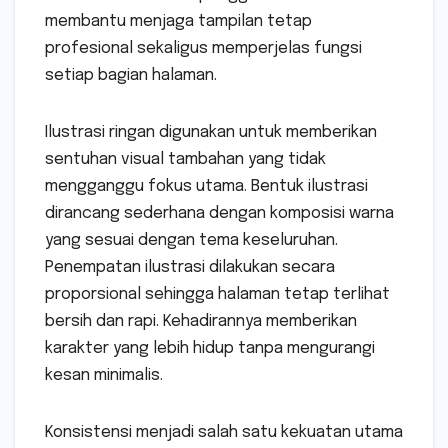
membantu menjaga tampilan tetap
profesional sekaligus memperjelas fungsi
setiap bagian halaman.
Ilustrasi ringan digunakan untuk memberikan
sentuhan visual tambahan yang tidak
mengganggu fokus utama. Bentuk ilustrasi
dirancang sederhana dengan komposisi warna
yang sesuai dengan tema keseluruhan.
Penempatan ilustrasi dilakukan secara
proporsional sehingga halaman tetap terlihat
bersih dan rapi. Kehadirannya memberikan
karakter yang lebih hidup tanpa mengurangi
kesan minimalis.
Konsistensi menjadi salah satu kekuatan utama