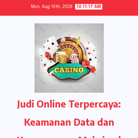
Skip
Mon. Aug 10th, 2026
10:11:18 AM
to
content
Judi Online Terpercaya:
Keamanan Data dan