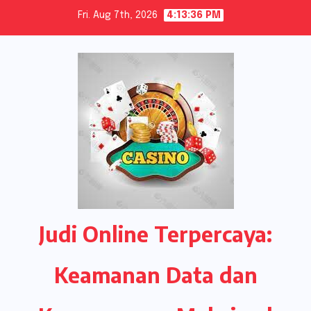
Skip
Fri. Aug 7th, 2026
4:13:37 PM
to
content
Judi Online Terpercaya:
Keamanan Data dan