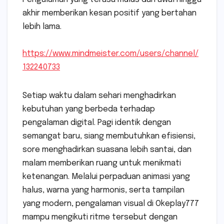
akhir memberikan kesan positif yang bertahan
lebih lama.
https://www.mindmeister.com/users/channel/
132240733
Setiap waktu dalam sehari menghadirkan
kebutuhan yang berbeda terhadap
pengalaman digital. Pagi identik dengan
semangat baru, siang membutuhkan efisiensi,
sore menghadirkan suasana lebih santai, dan
malam memberikan ruang untuk menikmati
ketenangan. Melalui perpaduan animasi yang
halus, warna yang harmonis, serta tampilan
yang modern, pengalaman visual di Okeplay777
mampu mengikuti ritme tersebut dengan