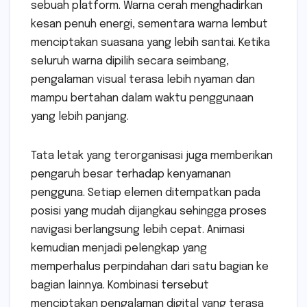
sebuah platform. Warna cerah menghadirkan
kesan penuh energi, sementara warna lembut
menciptakan suasana yang lebih santai. Ketika
seluruh warna dipilih secara seimbang,
pengalaman visual terasa lebih nyaman dan
mampu bertahan dalam waktu penggunaan
yang lebih panjang.
Tata letak yang terorganisasi juga memberikan
pengaruh besar terhadap kenyamanan
pengguna. Setiap elemen ditempatkan pada
posisi yang mudah dijangkau sehingga proses
navigasi berlangsung lebih cepat. Animasi
kemudian menjadi pelengkap yang
memperhalus perpindahan dari satu bagian ke
bagian lainnya. Kombinasi tersebut
menciptakan pengalaman digital yang terasa