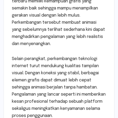
terbaru memiliki kemampuan grafis yang
semakin baik sehingga mampu menampilkan
gerakan visual dengan lebih mulus.
Perkembangan tersebut membuat animasi
yang sebelumnya terlihat sederhana kini dapat
menghadirkan pengalaman yang lebih realistis
dan menyenangkan.
Selain perangkat, perkembangan teknologi
internet turut mendukung kualitas tampilan
visual. Dengan koneksi yang stabil, berbagai
elemen grafis dapat dimuat lebih cepat
sehingga animasi berjalan tanpa hambatan.
Pengalaman yang lancar seperti ini memberikan
kesan profesional terhadap sebuah platform
sekaligus meningkatkan kenyamanan selama
proses penggunaan.