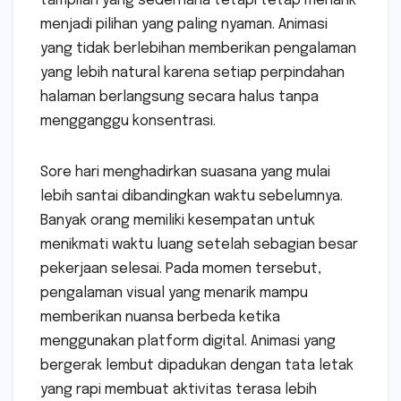
tampilan yang sederhana tetapi tetap menarik
menjadi pilihan yang paling nyaman. Animasi
yang tidak berlebihan memberikan pengalaman
yang lebih natural karena setiap perpindahan
halaman berlangsung secara halus tanpa
mengganggu konsentrasi.
Sore hari menghadirkan suasana yang mulai
lebih santai dibandingkan waktu sebelumnya.
Banyak orang memiliki kesempatan untuk
menikmati waktu luang setelah sebagian besar
pekerjaan selesai. Pada momen tersebut,
pengalaman visual yang menarik mampu
memberikan nuansa berbeda ketika
menggunakan platform digital. Animasi yang
bergerak lembut dipadukan dengan tata letak
yang rapi membuat aktivitas terasa lebih