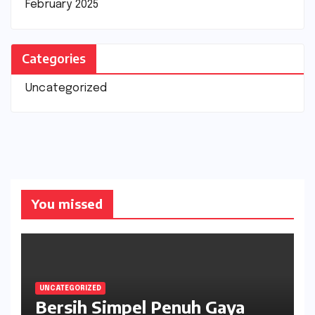
February 2025
Categories
Uncategorized
You missed
UNCATEGORIZED
Bersih Simpel Penuh Gaya