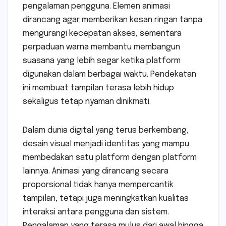
pengalaman pengguna. Elemen animasi
dirancang agar memberikan kesan ringan tanpa
mengurangi kecepatan akses, sementara
perpaduan warna membantu membangun
suasana yang lebih segar ketika platform
digunakan dalam berbagai waktu. Pendekatan
ini membuat tampilan terasa lebih hidup
sekaligus tetap nyaman dinikmati.
Dalam dunia digital yang terus berkembang,
desain visual menjadi identitas yang mampu
membedakan satu platform dengan platform
lainnya. Animasi yang dirancang secara
proporsional tidak hanya mempercantik
tampilan, tetapi juga meningkatkan kualitas
interaksi antara pengguna dan sistem.
Pengalaman yang terasa mulus dari awal hingga