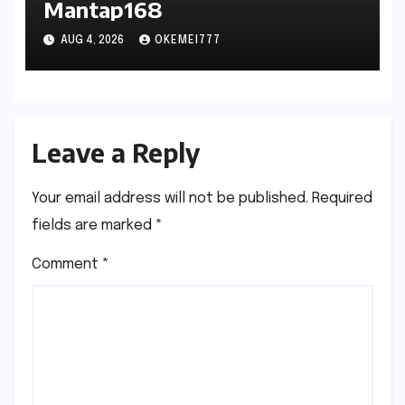
Mantap168
AUG 4, 2026
OKEMEI777
Leave a Reply
Your email address will not be published.
Required
fields are marked
*
Comment
*