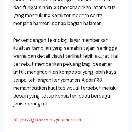
dan fungsi. Aladin138 menghadirkan latar visual
yang mendukung karakter modern serta
menjaga harmoni setiap bagian halaman.
Perkembangan teknologi layar memberikan
kualitas tampilan yang semakin tajam sehingga
warna dan detail visual terlihat lebih akurat. Hal
tersebut memberikan peluang bagi desainer
untuk menghadirkan komposisi yang lebih kaya
tanpa kehilangan kenyamanan. Aladin138
memanfaatkan kualitas visual tersebut melalui
desain yang tetap konsisten pada berbagai
jenis perangkat.
https://gitee.com/yasminratna