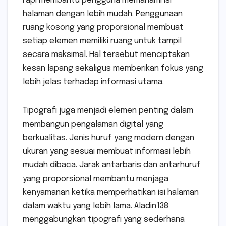
rapi membantu pengguna memahami isi
halaman dengan lebih mudah. Penggunaan
ruang kosong yang proporsional membuat
setiap elemen memiliki ruang untuk tampil
secara maksimal. Hal tersebut menciptakan
kesan lapang sekaligus memberikan fokus yang
lebih jelas terhadap informasi utama.
Tipografi juga menjadi elemen penting dalam
membangun pengalaman digital yang
berkualitas. Jenis huruf yang modern dengan
ukuran yang sesuai membuat informasi lebih
mudah dibaca. Jarak antarbaris dan antarhuruf
yang proporsional membantu menjaga
kenyamanan ketika memperhatikan isi halaman
dalam waktu yang lebih lama. Aladin138
menggabungkan tipografi yang sederhana