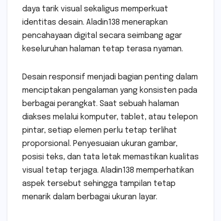
daya tarik visual sekaligus memperkuat
identitas desain. Aladin138 menerapkan
pencahayaan digital secara seimbang agar
keseluruhan halaman tetap terasa nyaman.
Desain responsif menjadi bagian penting dalam
menciptakan pengalaman yang konsisten pada
berbagai perangkat. Saat sebuah halaman
diakses melalui komputer, tablet, atau telepon
pintar, setiap elemen perlu tetap terlihat
proporsional. Penyesuaian ukuran gambar,
posisi teks, dan tata letak memastikan kualitas
visual tetap terjaga. Aladin138 memperhatikan
aspek tersebut sehingga tampilan tetap
menarik dalam berbagai ukuran layar.