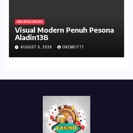
UNCATEGORIZED
Visual Modern Penuh Pesona
Aladin138
AUGUST 5, 2026
OKEMEI777