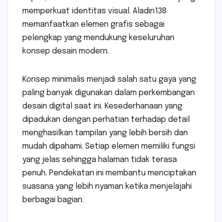
memperkuat identitas visual. Aladin138
memanfaatkan elemen grafis sebagai
pelengkap yang mendukung keseluruhan
konsep desain modern.
Konsep minimalis menjadi salah satu gaya yang
paling banyak digunakan dalam perkembangan
desain digital saat ini. Kesederhanaan yang
dipadukan dengan perhatian terhadap detail
menghasilkan tampilan yang lebih bersih dan
mudah dipahami. Setiap elemen memiliki fungsi
yang jelas sehingga halaman tidak terasa
penuh. Pendekatan ini membantu menciptakan
suasana yang lebih nyaman ketika menjelajahi
berbagai bagian.