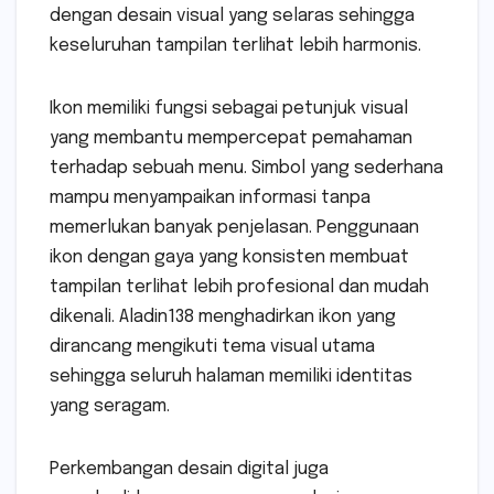
dengan desain visual yang selaras sehingga
keseluruhan tampilan terlihat lebih harmonis.
Ikon memiliki fungsi sebagai petunjuk visual
yang membantu mempercepat pemahaman
terhadap sebuah menu. Simbol yang sederhana
mampu menyampaikan informasi tanpa
memerlukan banyak penjelasan. Penggunaan
ikon dengan gaya yang konsisten membuat
tampilan terlihat lebih profesional dan mudah
dikenali. Aladin138 menghadirkan ikon yang
dirancang mengikuti tema visual utama
sehingga seluruh halaman memiliki identitas
yang seragam.
Perkembangan desain digital juga