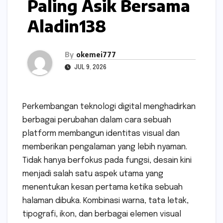
Paling Asik Bersama
Aladin138
By
okemei777
JUL 9, 2026
Perkembangan teknologi digital menghadirkan
berbagai perubahan dalam cara sebuah
platform membangun identitas visual dan
memberikan pengalaman yang lebih nyaman.
Tidak hanya berfokus pada fungsi, desain kini
menjadi salah satu aspek utama yang
menentukan kesan pertama ketika sebuah
halaman dibuka. Kombinasi warna, tata letak,
tipografi, ikon, dan berbagai elemen visual