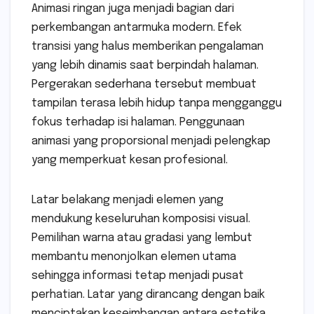
Animasi ringan juga menjadi bagian dari
perkembangan antarmuka modern. Efek
transisi yang halus memberikan pengalaman
yang lebih dinamis saat berpindah halaman.
Pergerakan sederhana tersebut membuat
tampilan terasa lebih hidup tanpa mengganggu
fokus terhadap isi halaman. Penggunaan
animasi yang proporsional menjadi pelengkap
yang memperkuat kesan profesional.
Latar belakang menjadi elemen yang
mendukung keseluruhan komposisi visual.
Pemilihan warna atau gradasi yang lembut
membantu menonjolkan elemen utama
sehingga informasi tetap menjadi pusat
perhatian. Latar yang dirancang dengan baik
menciptakan keseimbangan antara estetika