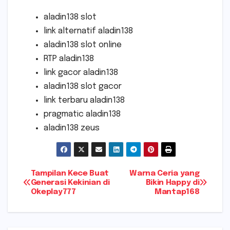
aladin138 slot
link alternatif aladin138
aladin138 slot online
RTP aladin138
link gacor aladin138
aladin138 slot gacor
link terbaru aladin138
pragmatic aladin138
aladin138 zeus
Post
Tampilan Kece Buat
Warna Ceria yang
Generasi Kekinian di
Bikin Happy di
Okeplay777
Mantap168
navigation