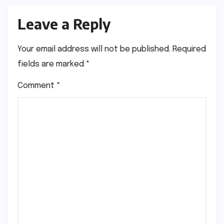
Leave a Reply
Your email address will not be published.
Required
fields are marked
*
Comment
*