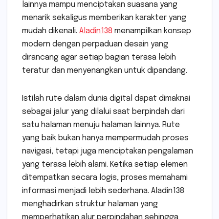
lainnya mampu menciptakan suasana yang
menarik sekaligus memberikan karakter yang
mudah dikenali.
Aladin138
menampilkan konsep
modern dengan perpaduan desain yang
dirancang agar setiap bagian terasa lebih
teratur dan menyenangkan untuk dipandang.
Istilah rute dalam dunia digital dapat dimaknai
sebagai jalur yang dilalui saat berpindah dari
satu halaman menuju halaman lainnya. Rute
yang baik bukan hanya mempermudah proses
navigasi, tetapi juga menciptakan pengalaman
yang terasa lebih alami. Ketika setiap elemen
ditempatkan secara logis, proses memahami
informasi menjadi lebih sederhana. Aladin138
menghadirkan struktur halaman yang
memperhatikan alur perpindahan sehingga