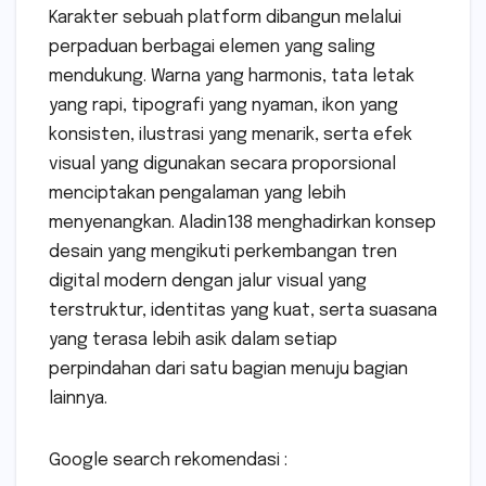
Karakter sebuah platform dibangun melalui
perpaduan berbagai elemen yang saling
mendukung. Warna yang harmonis, tata letak
yang rapi, tipografi yang nyaman, ikon yang
konsisten, ilustrasi yang menarik, serta efek
visual yang digunakan secara proporsional
menciptakan pengalaman yang lebih
menyenangkan. Aladin138 menghadirkan konsep
desain yang mengikuti perkembangan tren
digital modern dengan jalur visual yang
terstruktur, identitas yang kuat, serta suasana
yang terasa lebih asik dalam setiap
perpindahan dari satu bagian menuju bagian
lainnya.
Google search rekomendasi :