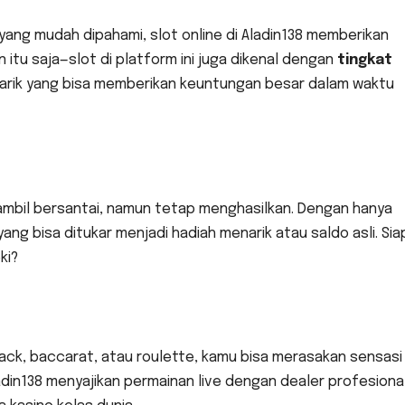
ang mudah dipahami, slot online di Aladin138 memberikan
itu saja—slot di platform ini juga dikenal dengan
tingkat
arik yang bisa memberikan keuntungan besar dalam waktu
ambil bersantai, namun tetap menghasilkan. Dengan hanya
g bisa ditukar menjadi hadiah menarik atau saldo asli. Sia
ki?
jack, baccarat, atau roulette, kamu bisa merasakan sensasi
din138 menyajikan permainan live dengan dealer profesiona