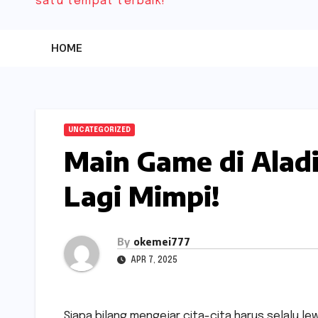
satu tempat terbaik!
HOME
UNCATEGORIZED
Main Game di Aladi
Lagi Mimpi!
By
okemei777
APR 7, 2025
Siapa bilang mengejar cita-cita harus selalu le