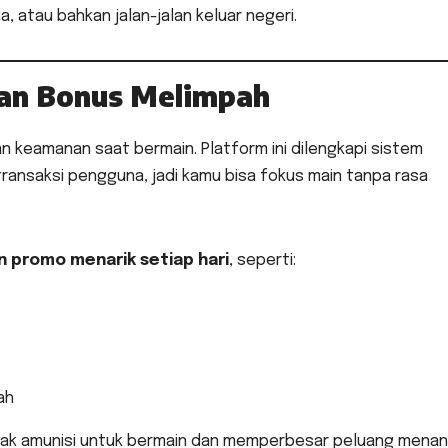
 atau bahkan jalan-jalan keluar negeri.
an Bonus Melimpah
 keamanan saat bermain. Platform ini dilengkapi sistem
ansaksi pengguna, jadi kamu bisa fokus main tanpa rasa
n promo menarik setiap hari
, seperti:
ah
yak amunisi untuk bermain dan memperbesar peluang menan