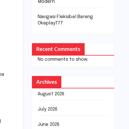
Modern
Navigasi Fleksibel Bareng
Okeplay777
Recent Comments
No comments to show.
pa
Archives
August 2026
July 2026
l
June 2026