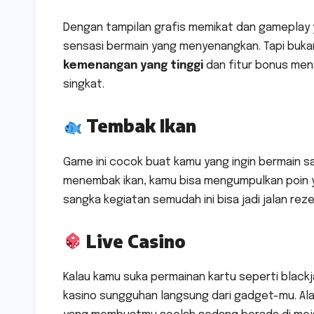
Dengan tampilan grafis memikat dan gameplay y
sensasi bermain yang menyenangkan. Tapi bukan 
kemenangan yang tinggi
dan fitur bonus men
singkat.
Tembak Ikan
Game ini cocok buat kamu yang ingin bermain s
menembak ikan, kamu bisa mengumpulkan poin yan
sangka kegiatan semudah ini bisa jadi jalan reze
Live Casino
Kalau kamu suka permainan kartu seperti black
kasino sungguhan langsung dari gadget-mu. Ala