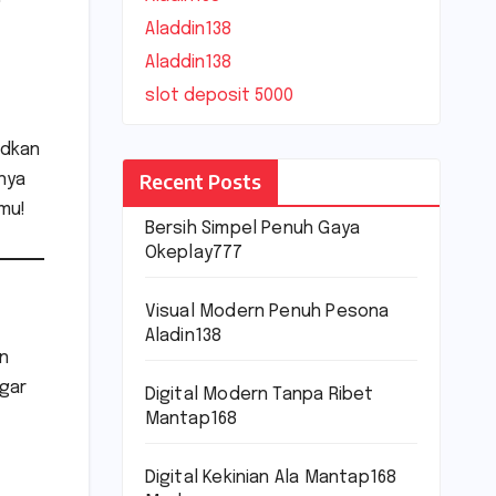
Aladdin138
Aladdin138
slot deposit 5000
udkan
Recent Posts
nya
amu!
Bersih Simpel Penuh Gaya
Okeplay777
Visual Modern Penuh Pesona
Aladin138
an
gar
Digital Modern Tanpa Ribet
Mantap168
Digital Kekinian Ala Mantap168