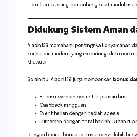
baru, bantu orang tua, nabung buat modal usaha,
Didukung Sistem Aman d
Aladin138 memahami pentingnya kenyamanan dan
keamanan modern yang melindungi data serta tr
khawatir.
Selain itu, Aladin138 juga memberikan
bonus da
Bonus new member untuk pemain baru
Cashback mingguan
Event harian dengan hadiah spesial
Turnamen dengan total hadiah jutaan rupi
Dengan bonus-bonus ini, kamu punya lebih ban