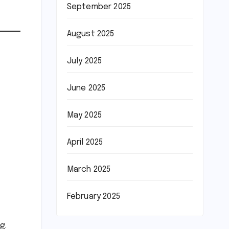
September 2025
August 2025
July 2025
June 2025
May 2025
April 2025
March 2025
February 2025
g.