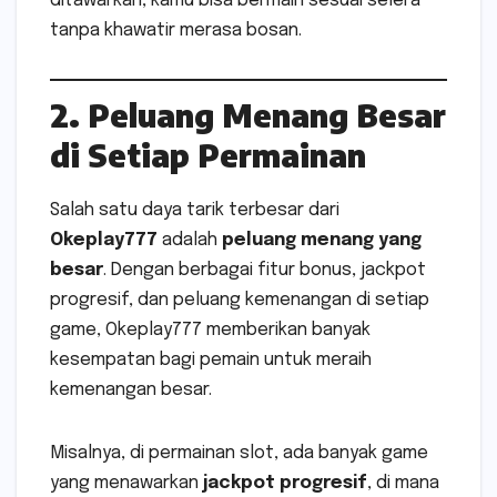
ditawarkan, kamu bisa bermain sesuai selera
tanpa khawatir merasa bosan.
2. Peluang Menang Besar
di Setiap Permainan
Salah satu daya tarik terbesar dari
Okeplay777
adalah
peluang menang yang
besar
. Dengan berbagai fitur bonus, jackpot
progresif, dan peluang kemenangan di setiap
game, Okeplay777 memberikan banyak
kesempatan bagi pemain untuk meraih
kemenangan besar.
Misalnya, di permainan slot, ada banyak game
yang menawarkan
jackpot progresif
, di mana