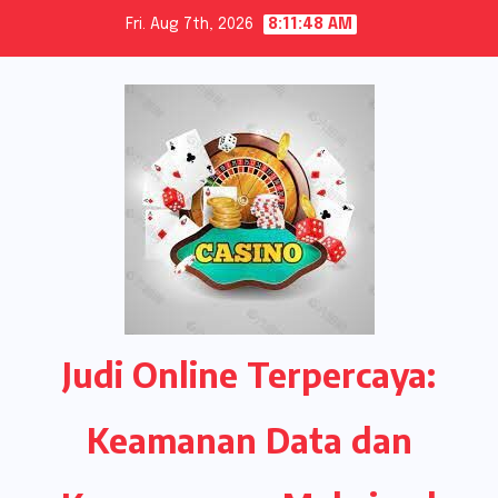
Skip
Fri. Aug 7th, 2026
8:11:49 AM
to
content
Judi Online Terpercaya:
Keamanan Data dan