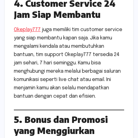
4. Customer Service 24
Jam Siap Membantu
Okeplay777
juga memiliki tim customer service
yang siap membantu kapan saja. Jika kamu
mengalami kendala atau membutuhkan
bantuan, tim support Okeplay777 tersedia 24
jam sehari, 7 hari seminggu. Kamu bisa
menghubungi mereka melalui berbagai saluran
komunikasi seperti live chat atau email. Ini
menjamin kamu akan selalu mendapatkan
bantuan dengan cepat dan efisien.
5. Bonus dan Promosi
yang Menggiurkan