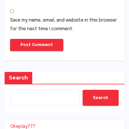
Save my name, email, and website in this browser
for the next time I comment.
Search
Search
Okeplay777