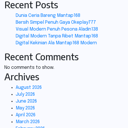
Recent Posts
Dunia Ceria Bareng Mantap168
Bersih Simpel Penuh Gaya Okeplay777
Visual Modern Penuh Pesona Aladin138
Digital Modern Tanpa Ribet Mantap168
Digital Kekinian Ala Mantap168 Modern
Recent Comments
No comments to show.
Archives
August 2026
July 2026
June 2026
May 2026
April 2026
March 2026