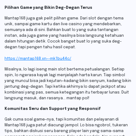
Pilihan Game yang Bikin Deg-Degan Terus
Mantap168 juga gak pelit pilihan game. Dari slot dengan tema
unik, sampai game kartu dan live casino yang mendebarkan,
semuanya ada di sini. Bahkan buat lo yang suka tantangan
instan, ada juga game yang hasilnya bisa langsung ketahuan
dalam hitungan detik. Cocok banget buat lo yang suka deg-
degan tapi pengen tahu hasil cepat.
https://mantap168.xn--mk1bu44c/
Misalnya, lo lagi iseng main slot bertema petualangan. Setiap
spin, lo ngerasa kayak lagi menjelajah harta karun. Tiap simbol
yang muncul bisa jadi kejutan—kadang bikin senyum, kadang bikin
jantung deg-degan. Tapi ketika akhirnya lo dapat jackpot atau
kombinasi yang pas, semua ketegangan itu terbayar lunas. Duit
langsung masuk, dan rasanya… mantap pol!
Komunitas Seru dan Support yang Responsif
Gak cuma soal game-nya, tapi komunitas dan pelayanan di
Mantap168 juga patut diacungi jempol. Lo bisa ngobrol, tukeran
tips, bahkan diskusi seru bareng player lain yang sama-sama