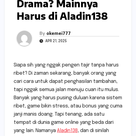
Drama? Mainnya
Harus di Aladin138
By
okemei777
APR 21, 2025
Siapa sih yang nggak pengen tajir tanpa harus
ribet? Di zaman sekarang, banyak orang yang
cari cara untuk dapat penghasilan tambahan,
tapi nggak semua jalan menuju cuan itu mulus.
Banyak yang harus pusing duluan karena sistem
ribet, game bikin stress, atau bonus yang cuma
janji manis doang. Tapi tenang, ada satu
tempat di dunia game online yang beda dari
yang lain. Namanya
Aladin138
, dan di sinilah