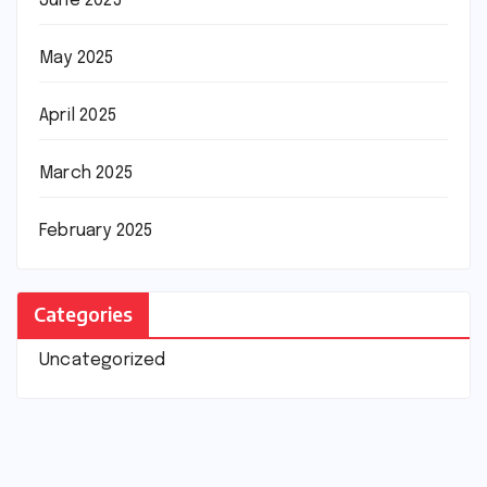
June 2025
May 2025
April 2025
March 2025
February 2025
Categories
Uncategorized