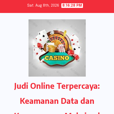
Skip
Sat. Aug 8th, 2026
8:16:29 PM
to
content
Judi Online Terpercaya:
Keamanan Data dan