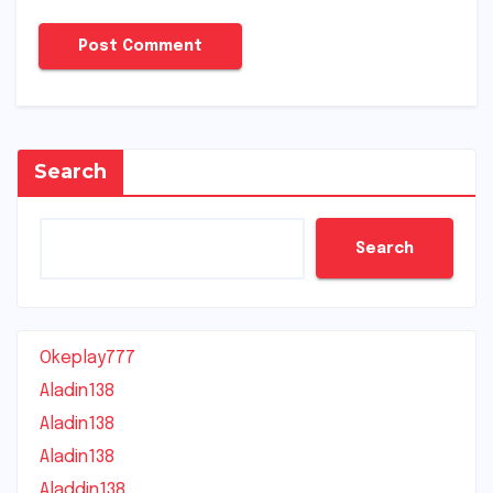
Search
Search
Okeplay777
Aladin138
Aladin138
Aladin138
Aladdin138