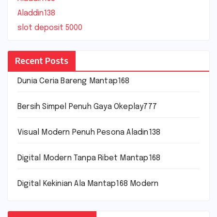
Aladdin138
slot deposit 5000
Recent Posts
Dunia Ceria Bareng Mantap168
Bersih Simpel Penuh Gaya Okeplay777
Visual Modern Penuh Pesona Aladin138
Digital Modern Tanpa Ribet Mantap168
Digital Kekinian Ala Mantap168 Modern