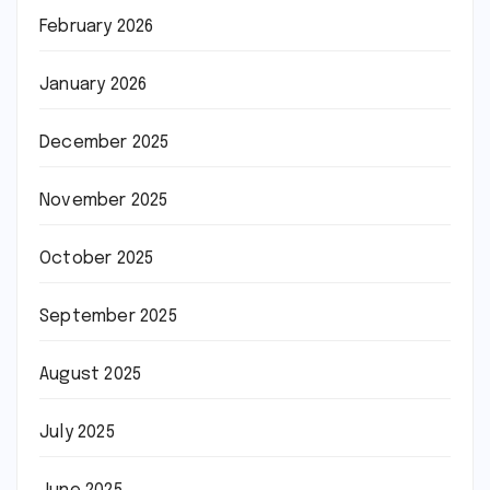
February 2026
January 2026
December 2025
November 2025
October 2025
September 2025
August 2025
July 2025