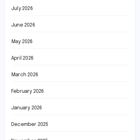
July 2026
June 2026
May 2026
April 2026
March 2026
February 2026
January 2026
December 2025