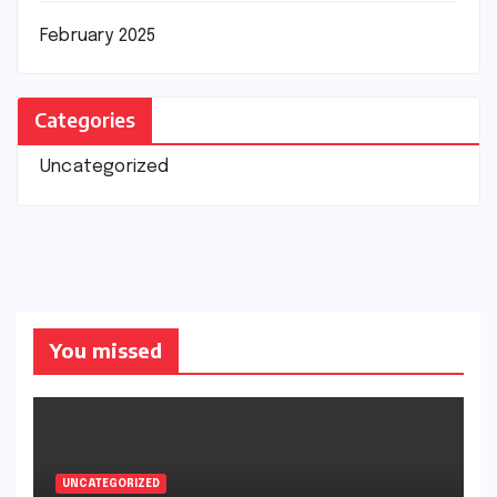
February 2025
Categories
Uncategorized
You missed
UNCATEGORIZED