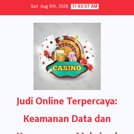
Skip
Sat. Aug 8th, 2026
11:40:08 AM
to
content
Judi Online Terpercaya:
Keamanan Data dan