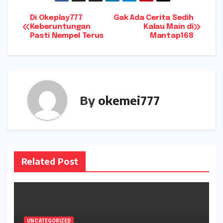
Post
Di Okeplay777
Gak Ada Cerita Sedih
Keberuntungan
Kalau Main di
Pasti Nempel Terus
Mantap168
navigation
By
okemei777
Related Post
UNCATEGORIZED