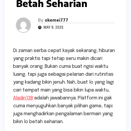
Betah Seharian
By
okemei777
MAY 8, 2025
Di zaman serba cepat kayak sekarang, hiburan
yang praktis tapi tetap seru makin dicari
banyak orang. Bukan cuma buat ngisi waktu
luang, tapi juga sebagai pelarian dari rutinitas
yang kadang bikin jenuh. Nah, buat lo yang lagi
cari tempat main yang bisa bikin lupa waktu,
Aladin138
adalah jawabannya. Platform ini gak
cuma menyuguhkan banyak pilihan game, tapi
juga menghadirkan pengalaman bermain yang
bikin lo betah seharian.