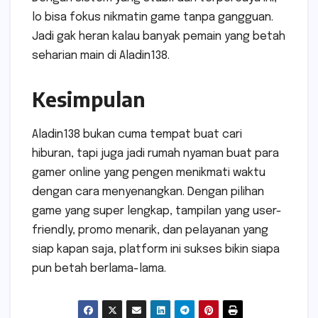
lo bisa fokus nikmatin game tanpa gangguan.
Jadi gak heran kalau banyak pemain yang betah
seharian main di Aladin138.
Kesimpulan
Aladin138 bukan cuma tempat buat cari
hiburan, tapi juga jadi rumah nyaman buat para
gamer online yang pengen menikmati waktu
dengan cara menyenangkan. Dengan pilihan
game yang super lengkap, tampilan yang user-
friendly, promo menarik, dan pelayanan yang
siap kapan saja, platform ini sukses bikin siapa
pun betah berlama-lama.