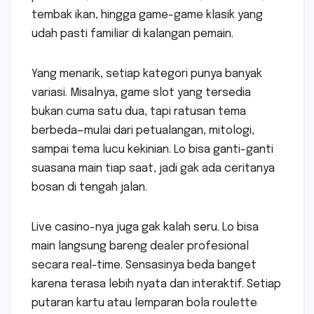
tembak ikan, hingga game-game klasik yang
udah pasti familiar di kalangan pemain.
Yang menarik, setiap kategori punya banyak
variasi. Misalnya, game slot yang tersedia
bukan cuma satu dua, tapi ratusan tema
berbeda—mulai dari petualangan, mitologi,
sampai tema lucu kekinian. Lo bisa ganti-ganti
suasana main tiap saat, jadi gak ada ceritanya
bosan di tengah jalan.
Live casino-nya juga gak kalah seru. Lo bisa
main langsung bareng dealer profesional
secara real-time. Sensasinya beda banget
karena terasa lebih nyata dan interaktif. Setiap
putaran kartu atau lemparan bola roulette