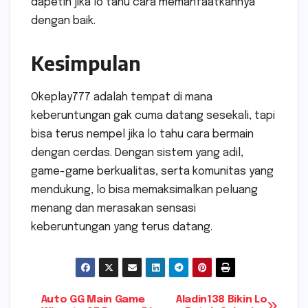
dapetin jika lo tahu cara memanfaatkannya
dengan baik.
Kesimpulan
Okeplay777 adalah tempat di mana
keberuntungan gak cuma datang sesekali, tapi
bisa terus nempel jika lo tahu cara bermain
dengan cerdas. Dengan sistem yang adil,
game-game berkualitas, serta komunitas yang
mendukung, lo bisa memaksimalkan peluang
menang dan merasakan sensasi
keberuntungan yang terus datang.
Post
Auto GG Main Game
Aladin138 Bikin Lo