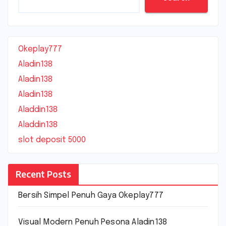
Okeplay777
Aladin138
Aladin138
Aladin138
Aladdin138
Aladdin138
slot deposit 5000
Recent Posts
Bersih Simpel Penuh Gaya Okeplay777
Visual Modern Penuh Pesona Aladin138