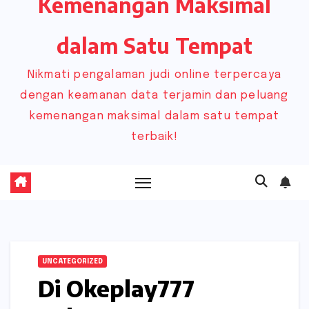
Kemenangan Maksimal
dalam Satu Tempat
Nikmati pengalaman judi online terpercaya
dengan keamanan data terjamin dan peluang
kemenangan maksimal dalam satu tempat
terbaik!
UNCATEGORIZED
Di Okeplay777