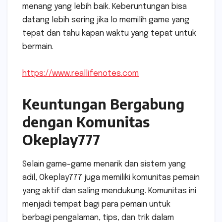
menang yang lebih baik. Keberuntungan bisa
datang lebih sering jika lo memilih game yang
tepat dan tahu kapan waktu yang tepat untuk
bermain.
https://www.reallifenotes.com
Keuntungan Bergabung
dengan Komunitas
Okeplay777
Selain game-game menarik dan sistem yang
adil, Okeplay777 juga memiliki komunitas pemain
yang aktif dan saling mendukung. Komunitas ini
menjadi tempat bagi para pemain untuk
berbagi pengalaman, tips, dan trik dalam