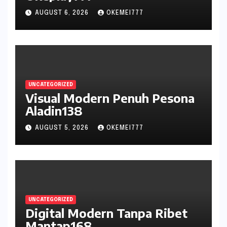
AUGUST 6, 2026
OKEMEI777
UNCATEGORIZED
Visual Modern Penuh Pesona
Aladin138
AUGUST 5, 2026
OKEMEI777
UNCATEGORIZED
Digital Modern Tanpa Ribet
Mantap168