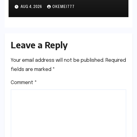
AUG 4, 2026
OKEMEI777
Leave a Reply
Your email address will not be published.
Required
fields are marked
*
Comment
*