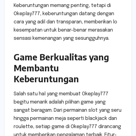
Keberuntungan memang penting, tetapi di
Okeplay777, keberuntungan datang dengan
cara yang adil dan transparan, memberikan lo
kesempatan untuk benar-benar merasakan
sensasi kemenangan yang sesungguhnya.
Game Berkualitas yang
Membantu
Keberuntungan
Salah satu hal yang membuat Okeplay777
begitu menarik adalah pilihan game yang
sangat beragam. Dari permainan slot yang seru
hingga permainan meja seperti blackjack dan
roulette, setiap game di Okeplay777 dirancang
untuk memberikan pengalaman terbaik. Fitur-