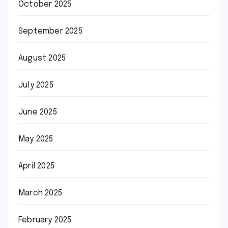
October 2025
September 2025
August 2025
July 2025
June 2025
May 2025
April 2025
March 2025
February 2025