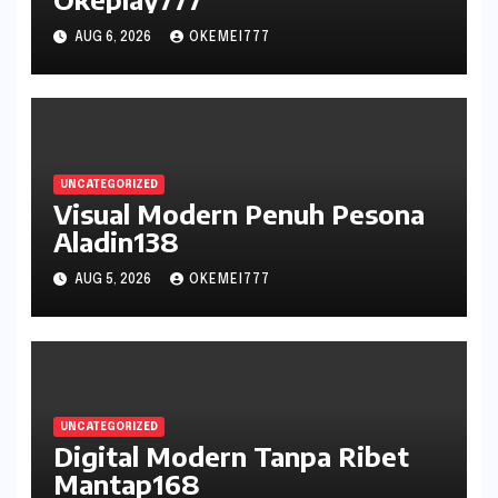
AUG 6, 2026
OKEMEI777
UNCATEGORIZED
Visual Modern Penuh Pesona
Aladin138
AUG 5, 2026
OKEMEI777
UNCATEGORIZED
Digital Modern Tanpa Ribet
Mantap168