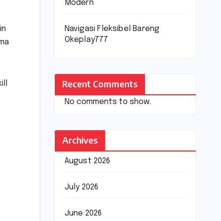
Modern
Navigasi Fleksibel Bareng
in
Okeplay777
rma
Recent Comments
ll
No comments to show.
Archives
August 2026
July 2026
June 2026