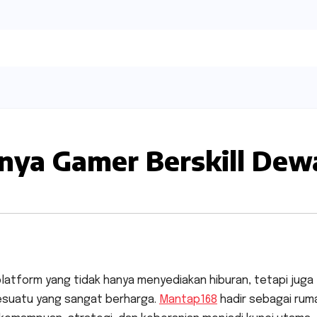
ya Gamer Berskill Dew
latform yang tidak hanya menyediakan hiburan, tetapi juga
sesuatu yang sangat berharga.
Mantap168
hadir sebagai rum