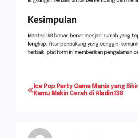
lingkungan terbaik untuk berkembang dan mera
Kesimpulan
Mantap168 benar-benar menjadi rumah yang tep
lengkap, fitur pendukung yang canggih, komuni
terbaik, platform ini memberikan pengalaman be
Post
Ice Pop Party Game Manis yang Bikin
Kamu Makin Cerah di Aladin138
navigation