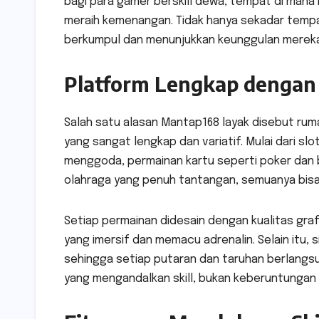
bagi para gamer berskill dewa, tempat di mana
meraih kemenangan. Tidak hanya sekadar tempa
berkumpul dan menunjukkan keunggulan mereka
Platform Lengkap dengan
Salah satu alasan Mantap168 layak disebut rum
yang sangat lengkap dan variatif. Mulai dari s
menggoda, permainan kartu seperti poker dan 
olahraga yang penuh tantangan, semuanya bisa di
Setiap permainan didesain dengan kualitas gr
yang imersif dan memacu adrenalin. Selain itu,
sehingga setiap putaran dan taruhan berlangsun
yang mengandalkan skill, bukan keberuntungan