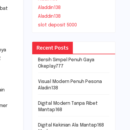
Aladdin138
ebat
Aladdin138
slot deposit 5000
Recent Posts
nya
g
Bersih Simpel Penuh Gaya
Okeplay777
Visual Modern Penuh Pesona
Aladin138
in
Digital Modern Tanpa Ribet
amer
Mantap168
Digital Kekinian Ala Mantap168