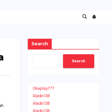
Search
a
Search
Okeplay777
Aladin138
Aladin138
ah
Aladin138