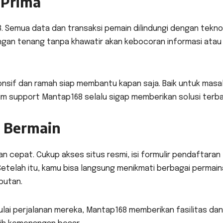
 Prima
. Semua data dan transaksi pemain dilindungi dengan tekno
dengan tenang tanpa khawatir akan kebocoran informasi atau
ponsif dan ramah siap membantu kapan saja. Baik untuk masa
tim support Mantap168 selalu sigap memberikan solusi terba
i Bermain
cepat. Cukup akses situs resmi, isi formulir pendaftaran
 Setelah itu, kamu bisa langsung menikmati berbagai permai
butan.
ulai perjalanan mereka, Mantap168 memberikan fasilitas dan