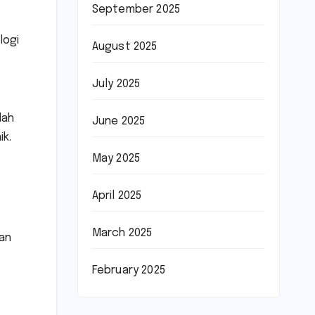
September 2025
logi
August 2025
July 2025
lah
June 2025
ik.
May 2025
April 2025
March 2025
nan
February 2025