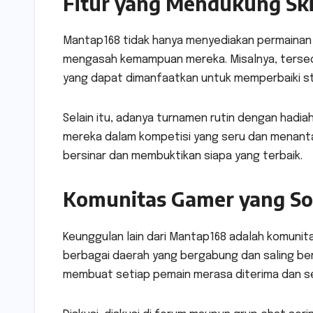
Fitur yang Mendukung Skil
Mantap168 tidak hanya menyediakan permainan b
mengasah kemampuan mereka. Misalnya, tersedia
yang dapat dimanfaatkan untuk memperbaiki st
Selain itu, adanya turnamen rutin dengan hadi
mereka dalam kompetisi yang seru dan menantan
bersinar dan membuktikan siapa yang terbaik.
Komunitas Gamer yang Sol
Keunggulan lain dari Mantap168 adalah komunit
berbagai daerah yang bergabung dan saling berb
membuat setiap pemain merasa diterima dan se