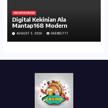
UNCATEGORIZED
Digital Kekinian Ala
Mantap168 Modern
AUGUST 3, 2026
OKEMEI777