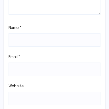
Name
*
Email
*
Website