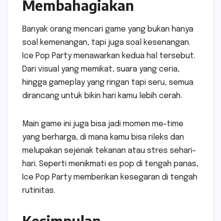
Membahagiakan
Banyak orang mencari game yang bukan hanya
soal kemenangan, tapi juga soal kesenangan.
Ice Pop Party menawarkan kedua hal tersebut.
Dari visual yang memikat, suara yang ceria,
hingga gameplay yang ringan tapi seru, semua
dirancang untuk bikin hari kamu lebih cerah.
Main game ini juga bisa jadi momen me-time
yang berharga, di mana kamu bisa rileks dan
melupakan sejenak tekanan atau stres sehari-
hari. Seperti menikmati es pop di tengah panas,
Ice Pop Party memberikan kesegaran di tengah
rutinitas.
Kesimpulan