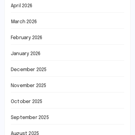
April 2026
March 2026
February 2026
January 2026
December 2025
November 2025
October 2025
September 2025
August 2025