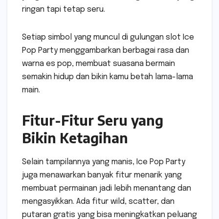
ringan tapi tetap seru.
Setiap simbol yang muncul di gulungan slot Ice
Pop Party menggambarkan berbagai rasa dan
warna es pop, membuat suasana bermain
semakin hidup dan bikin kamu betah lama-lama
main.
Fitur-Fitur Seru yang
Bikin Ketagihan
Selain tampilannya yang manis, Ice Pop Party
juga menawarkan banyak fitur menarik yang
membuat permainan jadi lebih menantang dan
mengasyikkan. Ada fitur wild, scatter, dan
putaran gratis yang bisa meningkatkan peluang