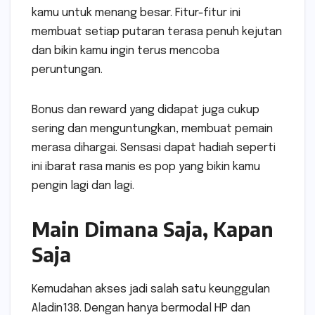
kamu untuk menang besar. Fitur-fitur ini
membuat setiap putaran terasa penuh kejutan
dan bikin kamu ingin terus mencoba
peruntungan.
Bonus dan reward yang didapat juga cukup
sering dan menguntungkan, membuat pemain
merasa dihargai. Sensasi dapat hadiah seperti
ini ibarat rasa manis es pop yang bikin kamu
pengin lagi dan lagi.
Main Dimana Saja, Kapan
Saja
Kemudahan akses jadi salah satu keunggulan
Aladin138. Dengan hanya bermodal HP dan