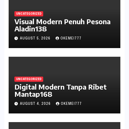
UNCATEGORIZED
Visual Modern Penuh Pesona
Aladin138
AUGUST 5, 2026
OKEMEI777
UNCATEGORIZED
Digital Modern Tanpa Ribet
Mantap168
AUGUST 4, 2026
OKEMEI777