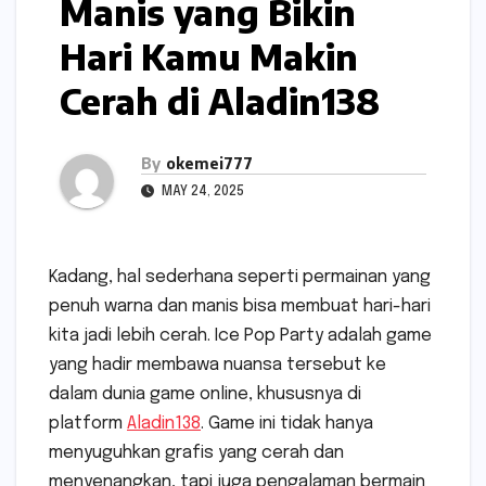
Manis yang Bikin
Hari Kamu Makin
Cerah di Aladin138
By
okemei777
MAY 24, 2025
Kadang, hal sederhana seperti permainan yang
penuh warna dan manis bisa membuat hari-hari
kita jadi lebih cerah. Ice Pop Party adalah game
yang hadir membawa nuansa tersebut ke
dalam dunia game online, khususnya di
platform
Aladin138
. Game ini tidak hanya
menyuguhkan grafis yang cerah dan
menyenangkan, tapi juga pengalaman bermain