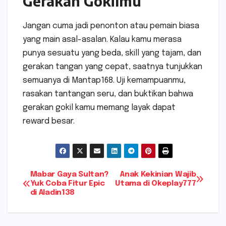
Gerakan Gokilmu
Jangan cuma jadi penonton atau pemain biasa
yang main asal-asalan. Kalau kamu merasa
punya sesuatu yang beda, skill yang tajam, dan
gerakan tangan yang cepat, saatnya tunjukkan
semuanya di Mantap168. Uji kemampuanmu,
rasakan tantangan seru, dan buktikan bahwa
gerakan gokil kamu memang layak dapat
reward besar.
Post
Mabar Gaya Sultan?
Anak Kekinian Wajib
Yuk Coba Fitur Epic
Utama di Okeplay777
di Aladin138
navigation