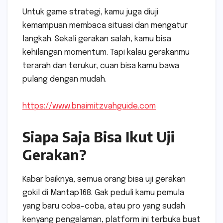
Untuk game strategi, kamu juga diuji
kemampuan membaca situasi dan mengatur
langkah. Sekali gerakan salah, kamu bisa
kehilangan momentum. Tapi kalau gerakanmu
terarah dan terukur, cuan bisa kamu bawa
pulang dengan mudah.
https://www.bnaimitzvahguide.com
Siapa Saja Bisa Ikut Uji
Gerakan?
Kabar baiknya, semua orang bisa uji gerakan
gokil di Mantap168. Gak peduli kamu pemula
yang baru coba-coba, atau pro yang sudah
kenyang pengalaman, platform ini terbuka buat