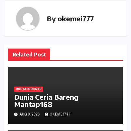
By
okemei777
Related Post
UNCATEGORIZED
Dunia Ceria Bareng
Mantap168
AUG 8, 2026
OKEMEI777