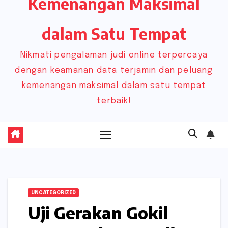
Kemenangan Maksimal
dalam Satu Tempat
Nikmati pengalaman judi online terpercaya
dengan keamanan data terjamin dan peluang
kemenangan maksimal dalam satu tempat
terbaik!
UNCATEGORIZED
Uji Gerakan Gokil