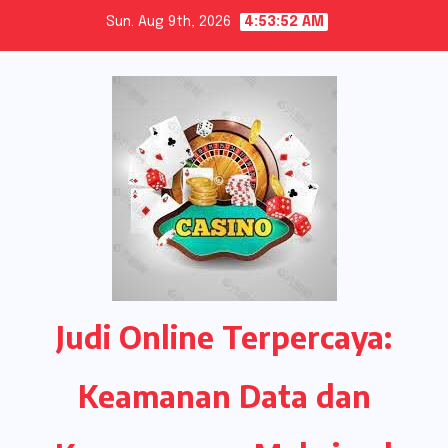
Skip
Sun. Aug 9th, 2026
4:53:53 AM
to
content
Judi Online Terpercaya:
Keamanan Data dan