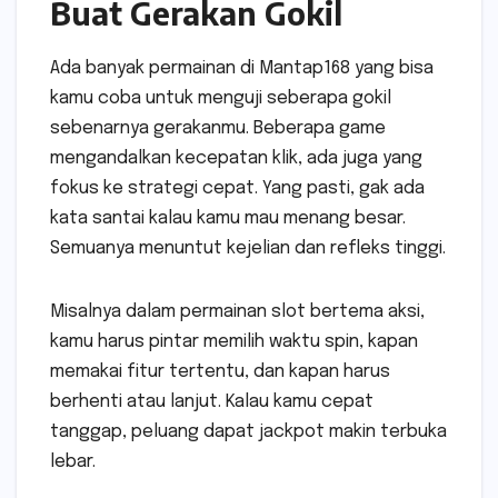
Buat Gerakan Gokil
Ada banyak permainan di Mantap168 yang bisa
kamu coba untuk menguji seberapa gokil
sebenarnya gerakanmu. Beberapa game
mengandalkan kecepatan klik, ada juga yang
fokus ke strategi cepat. Yang pasti, gak ada
kata santai kalau kamu mau menang besar.
Semuanya menuntut kejelian dan refleks tinggi.
Misalnya dalam permainan slot bertema aksi,
kamu harus pintar memilih waktu spin, kapan
memakai fitur tertentu, dan kapan harus
berhenti atau lanjut. Kalau kamu cepat
tanggap, peluang dapat jackpot makin terbuka
lebar.