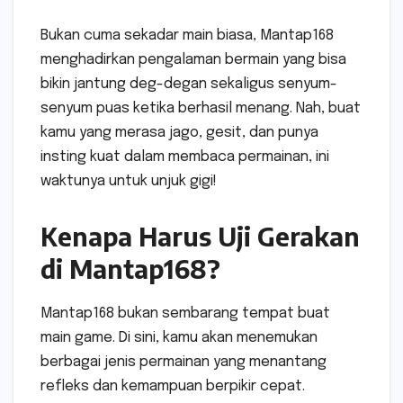
Bukan cuma sekadar main biasa, Mantap168
menghadirkan pengalaman bermain yang bisa
bikin jantung deg-degan sekaligus senyum-
senyum puas ketika berhasil menang. Nah, buat
kamu yang merasa jago, gesit, dan punya
insting kuat dalam membaca permainan, ini
waktunya untuk unjuk gigi!
Kenapa Harus Uji Gerakan
di Mantap168?
Mantap168 bukan sembarang tempat buat
main game. Di sini, kamu akan menemukan
berbagai jenis permainan yang menantang
refleks dan kemampuan berpikir cepat.