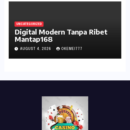
UNCATEGORIZED
Digital Modern Tanpa Ribet
Mantap168
AUGUST 4, 2026
OKEMEI777