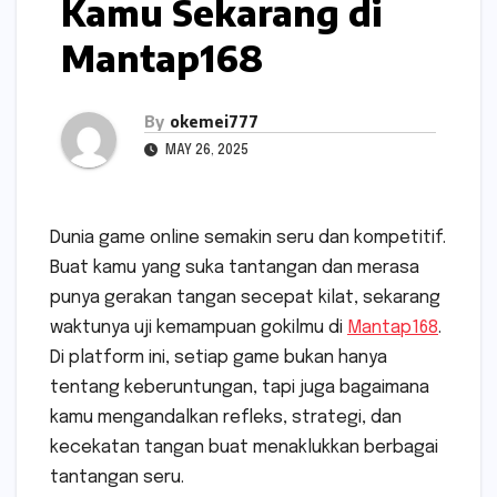
Kamu Sekarang di
Mantap168
By
okemei777
MAY 26, 2025
Dunia game online semakin seru dan kompetitif.
Buat kamu yang suka tantangan dan merasa
punya gerakan tangan secepat kilat, sekarang
waktunya uji kemampuan gokilmu di
Mantap168
.
Di platform ini, setiap game bukan hanya
tentang keberuntungan, tapi juga bagaimana
kamu mengandalkan refleks, strategi, dan
kecekatan tangan buat menaklukkan berbagai
tantangan seru.