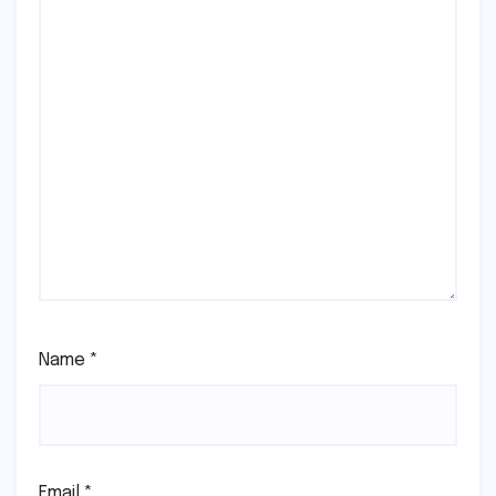
Name
*
Email
*