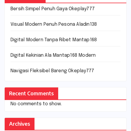
Bersih Simpel Penuh Gaya Okeplay777
Visual Modern Penuh Pesona Aladin138
Digital Modern Tanpa Ribet Mantap168
Digital Kekinian Ala Mantap168 Modern
Navigasi Fleksibel Bareng Okeplay777
Recent Comments
No comments to show.
Archives