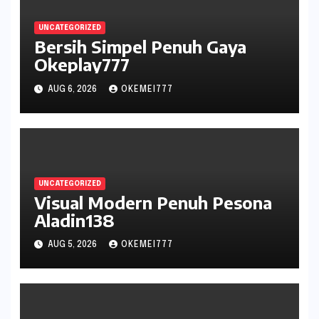
UNCATEGORIZED
Bersih Simpel Penuh Gaya
Okeplay777
AUG 6, 2026
OKEMEI777
UNCATEGORIZED
Visual Modern Penuh Pesona
Aladin138
AUG 5, 2026
OKEMEI777