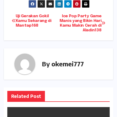
Post
Uji Gerakan Gokil
Ice Pop Party Game
Kamu Sekarang di
Manis yang Bikin Hari
Mantap168
Kamu Makin Cerah di
navigation
Aladin138
By
okemei777
Related Post