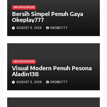
UNCATEGORIZED
Bersih Simpel Penuh Gaya
Okeplay777
AUGUST 6, 2026
OKEMEI777
UNCATEGORIZED
Visual Modern Penuh Pesona
Aladin138
AUGUST 5, 2026
OKEMEI777