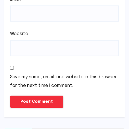
Website
Save my name, email, and website in this browser
for the next time I comment.