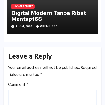
UNCATEGORIZED
Digital Modern Tanpa Ribet
Mantap168
AUG 4, 2026
OKEMEI777
Leave a Reply
Your email address will not be published.
Required
fields are marked
*
Comment
*