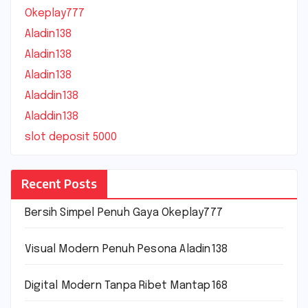
Okeplay777
Aladin138
Aladin138
Aladin138
Aladdin138
Aladdin138
slot deposit 5000
Recent Posts
Bersih Simpel Penuh Gaya Okeplay777
Visual Modern Penuh Pesona Aladin138
Digital Modern Tanpa Ribet Mantap168