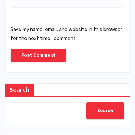
Save my name, email, and website in this browser
for the next time I comment.
Search
Search