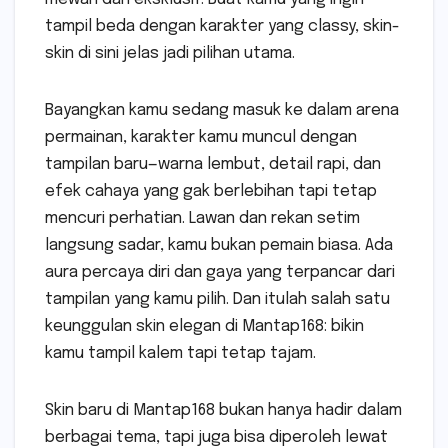
tampil beda dengan karakter yang classy, skin-
skin di sini jelas jadi pilihan utama.
Bayangkan kamu sedang masuk ke dalam arena
permainan, karakter kamu muncul dengan
tampilan baru—warna lembut, detail rapi, dan
efek cahaya yang gak berlebihan tapi tetap
mencuri perhatian. Lawan dan rekan setim
langsung sadar, kamu bukan pemain biasa. Ada
aura percaya diri dan gaya yang terpancar dari
tampilan yang kamu pilih. Dan itulah salah satu
keunggulan skin elegan di Mantap168: bikin
kamu tampil kalem tapi tetap tajam.
Skin baru di Mantap168 bukan hanya hadir dalam
berbagai tema, tapi juga bisa diperoleh lewat