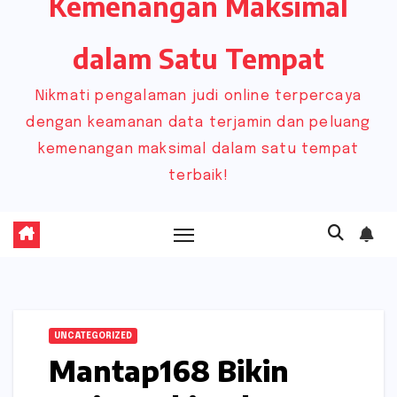
Kemenangan Maksimal
dalam Satu Tempat
Nikmati pengalaman judi online terpercaya
dengan keamanan data terjamin dan peluang
kemenangan maksimal dalam satu tempat
terbaik!
UNCATEGORIZED
Mantap168 Bikin