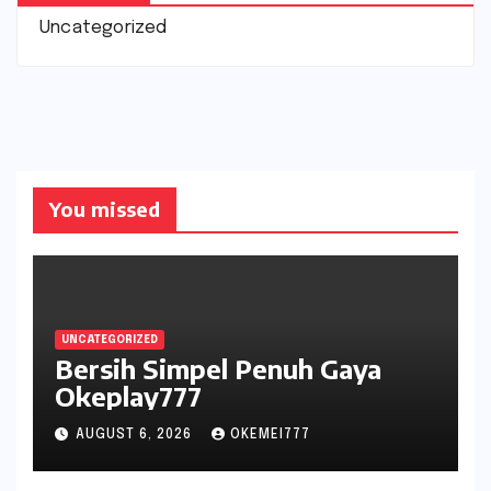
Uncategorized
You missed
UNCATEGORIZED
Bersih Simpel Penuh Gaya
Okeplay777
AUGUST 6, 2026
OKEMEI777