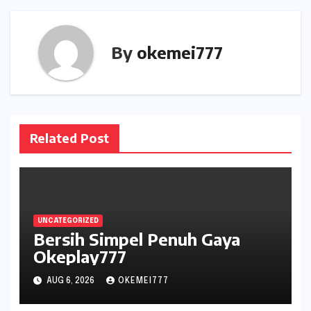
By
okemei777
Related Post
UNCATEGORIZED
Bersih Simpel Penuh Gaya
Okeplay777
AUG 6, 2026
OKEMEI777