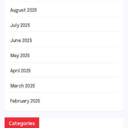
August 2025
July 2025
June 2025
May 2025
April 2025
March 2025
February 2025
Categories