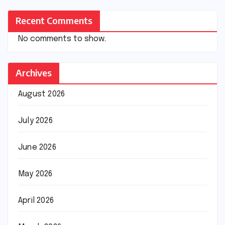
Recent Comments
No comments to show.
Archives
August 2026
July 2026
June 2026
May 2026
April 2026