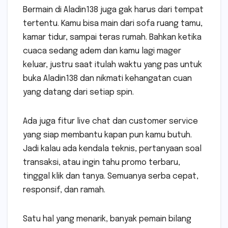
Bermain di Aladin138 juga gak harus dari tempat
tertentu. Kamu bisa main dari sofa ruang tamu,
kamar tidur, sampai teras rumah. Bahkan ketika
cuaca sedang adem dan kamu lagi mager
keluar, justru saat itulah waktu yang pas untuk
buka Aladin138 dan nikmati kehangatan cuan
yang datang dari setiap spin.
Ada juga fitur live chat dan customer service
yang siap membantu kapan pun kamu butuh.
Jadi kalau ada kendala teknis, pertanyaan soal
transaksi, atau ingin tahu promo terbaru,
tinggal klik dan tanya. Semuanya serba cepat,
responsif, dan ramah.
Satu hal yang menarik, banyak pemain bilang