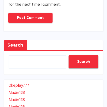
for the next time I comment.
Search
Search
Okeplay777
Aladin138
Aladin138