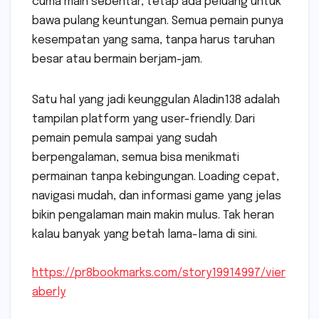
cuma main sebentar, tetap ada peluang untuk
bawa pulang keuntungan. Semua pemain punya
kesempatan yang sama, tanpa harus taruhan
besar atau bermain berjam-jam.
Satu hal yang jadi keunggulan Aladin138 adalah
tampilan platform yang user-friendly. Dari
pemain pemula sampai yang sudah
berpengalaman, semua bisa menikmati
permainan tanpa kebingungan. Loading cepat,
navigasi mudah, dan informasi game yang jelas
bikin pengalaman main makin mulus. Tak heran
kalau banyak yang betah lama-lama di sini.
https://pr8bookmarks.com/story19914997/vier
aberly