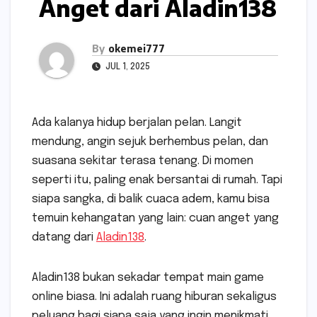
Anget dari Aladin138
By
okemei777
JUL 1, 2025
Ada kalanya hidup berjalan pelan. Langit
mendung, angin sejuk berhembus pelan, dan
suasana sekitar terasa tenang. Di momen
seperti itu, paling enak bersantai di rumah. Tapi
siapa sangka, di balik cuaca adem, kamu bisa
temuin kehangatan yang lain: cuan anget yang
datang dari
Aladin138
.
Aladin138 bukan sekadar tempat main game
online biasa. Ini adalah ruang hiburan sekaligus
peluang bagi siapa saja yang ingin menikmati