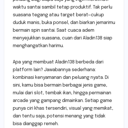
waktu santai sambil tetap produktif. Tak perlu
suasana tegang atau target berat—cukup
duduk manis, buka ponsel, dan biarkan jemarimu
bermain spin santai. Saat cuaca adem
menyejukkan suasana, cuan dari Aladin138 siap
menghangatkan harimu.
Apa yang membuat Aladin138 berbeda dari
platform lain? Jawabannya sederhana:
kombinasi kenyamanan dan peluang nyata. Di
sini, kamu bisa bermain berbagai jenis game,
mulai dari slot, tembak ikan, hingga permainan
arcade yang gampang dimainkan. Setiap game
punya ciri khas tersendiri, visual yang memikat,
dan tentu saja, potensi menang yang tidak
bisa dianggap remeh.