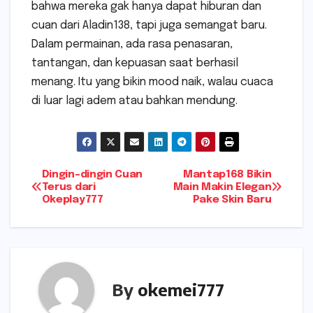
bahwa mereka gak hanya dapat hiburan dan
cuan dari Aladin138, tapi juga semangat baru.
Dalam permainan, ada rasa penasaran,
tantangan, dan kepuasan saat berhasil
menang. Itu yang bikin mood naik, walau cuaca
di luar lagi adem atau bahkan mendung.
Post
Dingin-dingin Cuan
Mantap168 Bikin
Terus dari
Main Makin Elegan
Okeplay777
Pake Skin Baru
navigation
By
okemei777