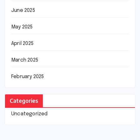
June 2025
May 2025
April 2025
March 2025
February 2025
Categories
Uncategorized