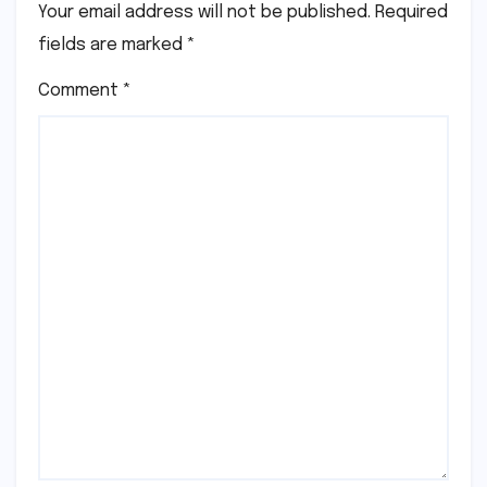
Your email address will not be published.
Required
fields are marked
*
Comment
*